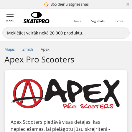
×
365 dienu atgriešanas
4.8 no 5
Menu
Konts
Saglabāts
Grozs
Mājas
Zīmoli
Apex
Apex Pro Scooters
Apex Scooters piedāvā visas detaļas, kas
nepieciešamas, lai pielāgotu jūsu skrejriteni -