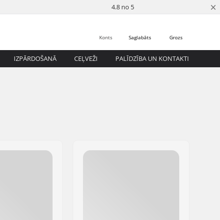
×
4.8 no 5
Konts
Saglabāts
Grozs
IZPĀRDOŠANĀ
CEĻVEŽI
PALĪDZĪBA UN KONTAKTI