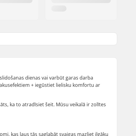
uļslidošanas dienas vai varbūt garas darba
akusefektiem + iegūstiet lielisku komfortu ar
s, ka to atradīsiet šeit. Mūsu veikalā ir zolītes
omi, kas ļaus tās saglabāt svaigas mazliet ilgāku