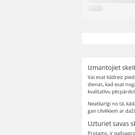
Izmantojiet skei
Vai esat kādreiz pie
dienas, kad esat nogā
kvalitatīvu pēcpārdoš
Neatkarīgi no tā, kād
gan cilvēkiem ar daž
Uzturiet savas s
Protams, ir pašsaprot