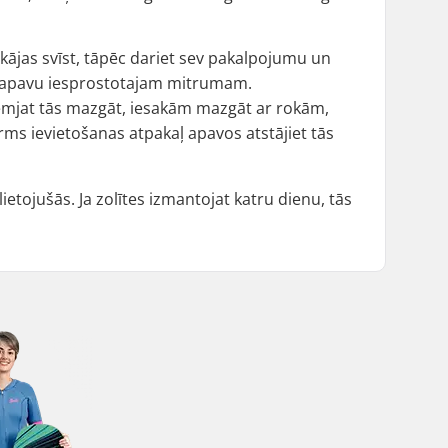
u kājas svīst, tāpēc dariet sev pakalpojumu un
ti un apavu iesprostotajam mitrumam.
olemjat tās mazgāt, iesakām mazgāt ar rokām,
rms ievietošanas atpakaļ apavos atstājiet tās
lietojušās. Ja zolītes izmantojat katru dienu, tās