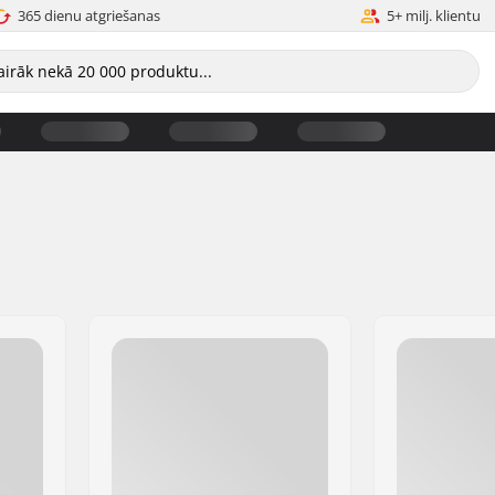
365 dienu atgriešanas
5+ milj. klientu