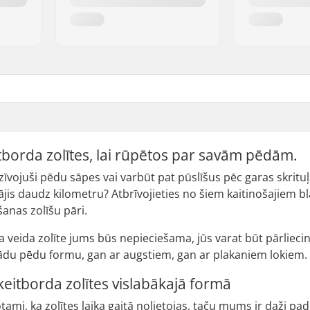
tborda zolītes, lai rūpētos par savām pēdām.
dzīvojuši pēdu sāpes vai varbūt pat pūslīšus pēc garas skrit
jis daudz kilometru? Atbrīvojieties no šiem kaitinošajiem bl
anas zolīšu pāri.
a veida zolīte jums būs nepieciešama, jūs varat būt pārliecināt
ādu pēdu formu, gan ar augstiem, gan ar plakaniem lokiem.
keitborda zolītes vislabākajā formā
ami, ka zolītes laika gaitā nolietojas, taču mums ir daži pad