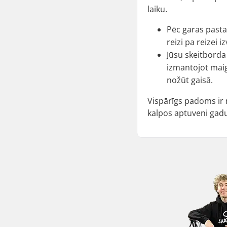
laiku.
Pēc garas pastai
reizi pa reizei 
Jūsu skeitborda
izmantojot maig
nožūt gaisā.
Vispārīgs padoms ir r
kalpos aptuveni gad