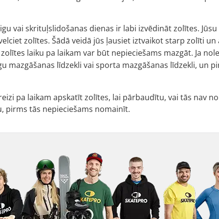
gu vai skrituļslidošanas dienas ir labi izvēdināt zolītes. Jūs
izvelciet zolītes. Šādā veidā jūs ļausiet iztvaikot starp zolī
 zolītes laiku pa laikam var būt nepieciešams mazgāt. Ja n
u mazgāšanas līdzekli vai sporta mazgāšanas līdzekli, un pi
eizi pa laikam apskatīt zolītes, lai pārbaudītu, vai tās nav no
u, pirms tās nepieciešams nomainīt.