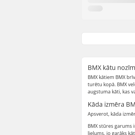
BMX kātu nozī
BMX kātiem BMX brīvā 
turētu kopā. BMX vel
augstuma kāti, kas va
Kāda izmēra BMX
Apsverot, kāda izmē
BMX stūres garums i
lielums, jo garāks kāt