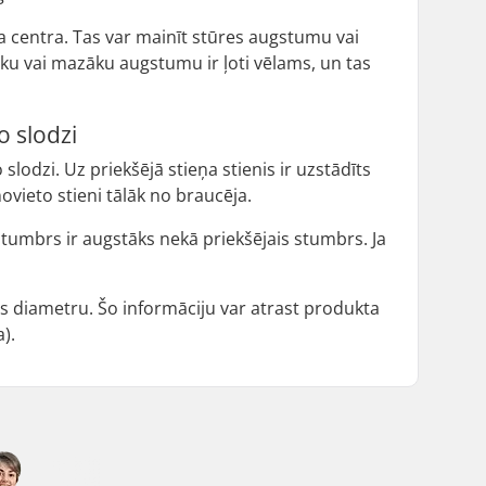
a centra. Tas var mainīt stūres augstumu vai
āku vai mazāku augstumu ir ļoti vēlams, un tas
o slodzi
o slodzi. Uz priekšējā stieņa stienis ir uzstādīts
novieto stieni tālāk no braucēja.
tumbrs ir augstāks nekā priekšējais stumbrs. Ja
ūres diametru. Šo informāciju var atrast produkta
).