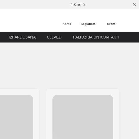
×
4.8 no 5
Konts
Saglabāts
Grozs
IZPĀRDOŠANĀ
CEĻVEŽI
PALĪDZĪBA UN KONTAKTI