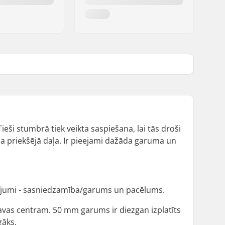
ieši stumbrā tiek veikta saspiešana, lai tās droši
ēda priekšējā daļa. Ir pieejami dažāda garuma un
rījumi - sasniedzamība/garums un pacēlums.
vas centram. 50 mm garums ir diezgan izplatīts
gāks.