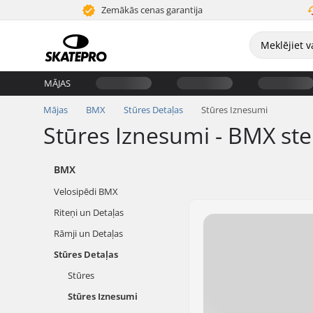
Zemākās cenas garantija
MĀJAS
Mājas
BMX
Stūres Detaļas
Stūres Iznesumi
Stūres Iznesumi - BMX st
BMX
Velosipēdi BMX
Riteņi un Detaļas
Rāmji un Detaļas
Stūres Detaļas
Stūres
Stūres Iznesumi