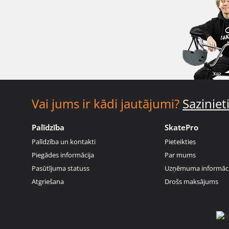
Vai jums ir kādi jautājumi?
Sazinie
Palīdzība
SkatePro
Palīdzība un kontakti
Pieteikties
Piegādes informācija
Par mums
Pasūtījuma statuss
Uzņēmuma informāci
Atgriešana
Drošs maksājums