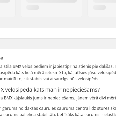
me
stila BMX velosipēdiem ir jāpiestiprina stienis pie dakšas. T
osipēda kāts lielā mērā ietekmē to, kā jutīsies jūsu velosip
r mainīt to, cik stabils vai atsaucīgs būs velosipēds.
 velosipēda kāts man ir nepieciešams?
ra BMX kājslauķis jums ir nepieciešams, jāņem vērā divi mē
r garums no dakšas caurules cauruma centra līdz stūres ska
a garums palielina stabilitāti, bet īsāks kāta garums ir elastī