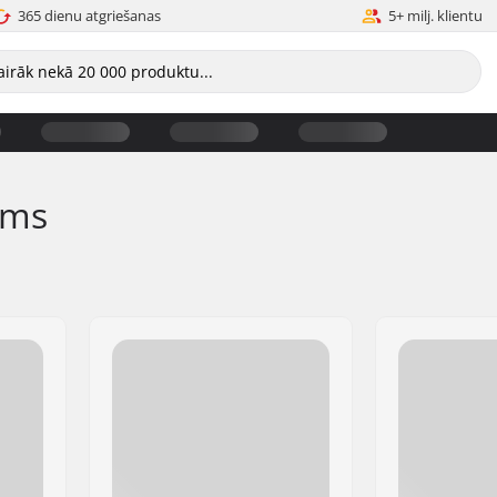
365 dienu atgriešanas
5+ milj. klientu
ems