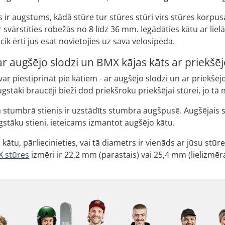
ir augstums, kādā stūre tur stūres stūri virs stūres korpus
svārstīties robežās no 8 līdz 36 mm. Iegādāties kātu ar liel
, cik ērti jūs esat novietojies uz sava velosipēda.
r augšējo slodzi un BMX kājas kāts ar priekšēj
ni var piestiprināt pie kātiem - ar augšējo slodzi un ar priekšēj
gstāki braucēji bieži dod priekšroku priekšējai stūrei, jo tā 
 stumbrā stienis ir uzstādīts stumbra augšpusē. Augšējais s
gstāku stieni, ieteicams izmantot augšējo kātu.
es kātu, pārliecinieties, vai tā diametrs ir vienāds ar jūsu st
 stūres
izmēri ir 22,2 mm (parastais) vai 25,4 mm (lielizmēra