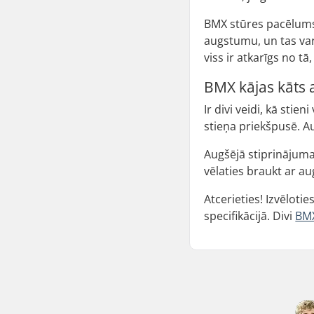
BMX stūres pacēlums 
augstumu, un tas var 
viss ir atkarīgs no tā
BMX kājas kāts a
Ir divi veidi, kā stie
stieņa priekšpusē. Au
Augšējā stiprinājuma
vēlaties braukt ar au
Atcerieties! Izvēloti
specifikācijā. Divi
BMX