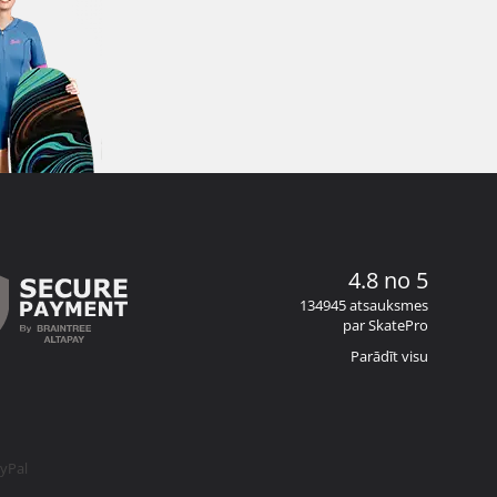
4.8 no 5
134945 atsauksmes
par SkatePro
Parādīt visu