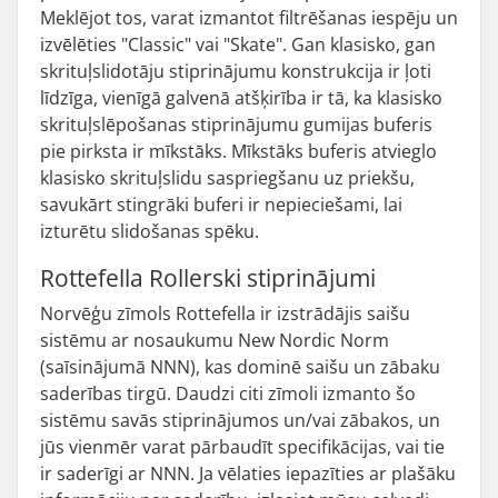
Meklējot tos, varat izmantot filtrēšanas iespēju un
izvēlēties "Classic" vai "Skate". Gan klasisko, gan
skrituļslidotāju stiprinājumu konstrukcija ir ļoti
līdzīga, vienīgā galvenā atšķirība ir tā, ka klasisko
skrituļslēpošanas stiprinājumu gumijas buferis
pie pirksta ir mīkstāks. Mīkstāks buferis atvieglo
klasisko skrituļslidu saspriegšanu uz priekšu,
savukārt stingrāki buferi ir nepieciešami, lai
izturētu slidošanas spēku.
Rottefella Rollerski stiprinājumi
Norvēģu zīmols Rottefella ir izstrādājis saišu
sistēmu ar nosaukumu New Nordic Norm
(saīsinājumā NNN), kas dominē saišu un zābaku
saderības tirgū. Daudzi citi zīmoli izmanto šo
sistēmu savās stiprinājumos un/vai zābakos, un
jūs vienmēr varat pārbaudīt specifikācijas, vai tie
ir saderīgi ar NNN. Ja vēlaties iepazīties ar plašāku