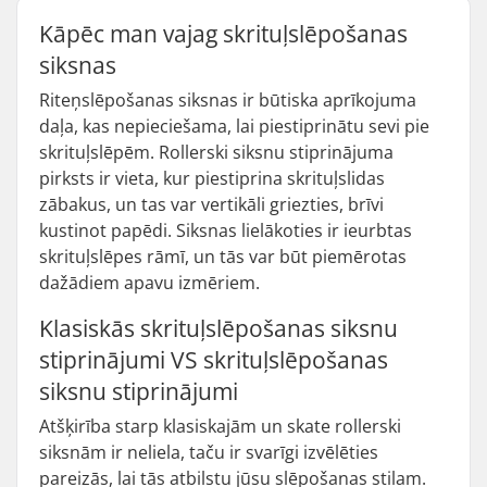
Kāpēc man vajag skrituļslēpošanas
siksnas
Riteņslēpošanas siksnas ir būtiska aprīkojuma
daļa, kas nepieciešama, lai piestiprinātu sevi pie
skrituļslēpēm. Rollerski siksnu stiprinājuma
pirksts ir vieta, kur piestiprina skrituļslidas
zābakus, un tas var vertikāli griezties, brīvi
kustinot papēdi. Siksnas lielākoties ir ieurbtas
skrituļslēpes rāmī, un tās var būt piemērotas
dažādiem apavu izmēriem.
Klasiskās skrituļslēpošanas siksnu
stiprinājumi VS skrituļslēpošanas
siksnu stiprinājumi
Atšķirība starp klasiskajām un skate rollerski
siksnām ir neliela, taču ir svarīgi izvēlēties
pareizās, lai tās atbilstu jūsu slēpošanas stilam.