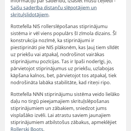
informāciju par saderību, izlasiet mūsu ceļvedi -
Saišu saderība distanču slēpotājiem un
skrituļslidotājiem
.
Rottefella NIS rollerslēpošanas stiprinājumu
sistēma ir vēl viens populārs šī zīmola dizains. Šī
konstrukcija nozīmē, ka stiprinājumi ir
piestiprināti pie NIS plāksnēm, kas ļauj tiem slīdēt
uz priekšu vai atpakaļ, nodrošinot vairākas
stiprinājumu pozīcijas. Tas ir īpaši noderīgi, jo,
pārvietojot stiprinājumus uz priekšu, uzlabojas
kāpšana kalnos, bet, pārvietojot tos atpakaļ, tiek
nodrošināta labāka stabilitāte, kad riteņi ripo.
Rottefella NNN stiprinājumu sistēma veido lielāko
daļu no tirgū pieejamajiem skrituļslēpošanas
stiprinājumiem un zābakiem, sniedzot jums
visplašāko izvēli. Lai atrastu saviem jaunajiem
stiprinājumiem atbilstošus zābakus, apmeklējiet
Rollerski Boots
.