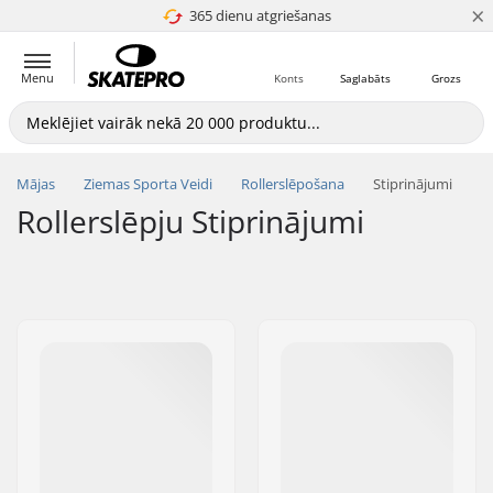
×
365 dienu atgriešanas
4.8 no 5
Menu
Konts
Saglabāts
Grozs
Mājas
Ziemas Sporta Veidi
Rollerslēpošana
Stiprinājumi
Rollerslēpju Stiprinājumi