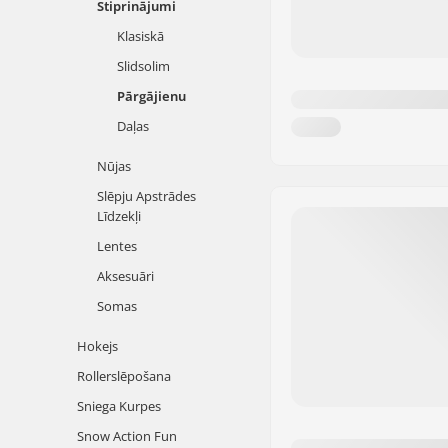
Stiprinājumi
Klasiskā
Slidsolim
Pārgājienu
Daļas
Nūjas
Slēpju Apstrādes
Līdzekļi
Lentes
Aksesuāri
Somas
Hokejs
Rollerslēpošana
Sniega Kurpes
Snow Action Fun