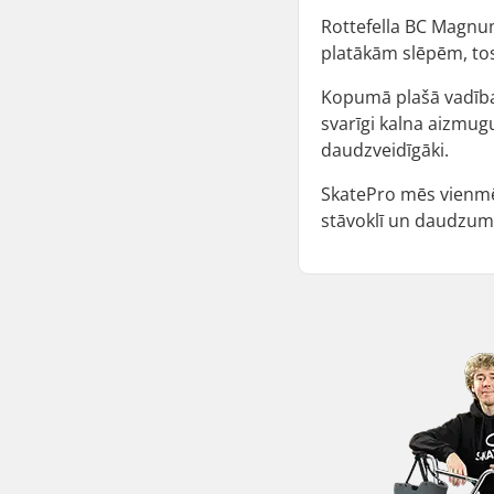
Rottefella BC Magnum 
platākām slēpēm, tos
Kopumā plašā vadības 
svarīgi kalna aizmugu
daudzveidīgāki.
SkatePro mēs vienmēr
stāvoklī un daudzum