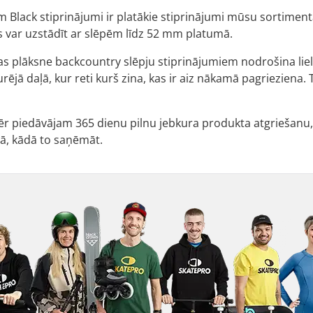
Black stiprinājumi ir platākie stiprinājumi mūsu sortimentā, 
 var uzstādīt ar slēpēm līdz 52 mm platumā.
plāksne backcountry slēpju stiprinājumiem nodrošina lielisku
rējā daļā, kur reti kurš zina, kas ir aiz nākamā pagrieziena. T
 piedāvājam 365 dienu pilnu jebkura produkta atgriešanu, 
ā, kādā to saņēmāt.