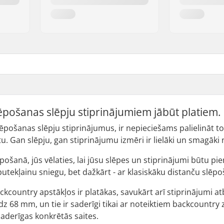
lēpošanas slēpju stiprinājumiem jābūt platiem.
lēpošanas slēpju stiprinājumus, ir nepieciešams palielināt to
. Gan slēpju, gan stiprinājumu izmēri ir lielāki un smagāki
pošanā, jūs vēlaties, lai jūsu slēpes un stiprinājumi būtu pi
 putekļainu sniegu, bet dažkārt - ar klasiskāku distanču slē
ckcountry apstākļos ir platākas, savukārt arī stiprinājumi a
dz 68 mm, un tie ir saderīgi tikai ar noteiktiem backcountry 
aderīgas konkrētās saites.