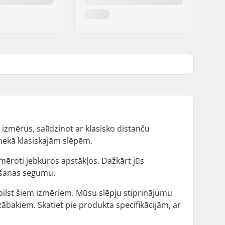
 izmērus, salīdzinot ar klasisko distanču
 nekā klasiskajām slēpēm.
emēroti jebkuros apstākļos. Dažkārt jūs
pošanas segumu.
tbilst šiem izmēriem. Mūsu slēpju stiprinājumu
zābakiem. Skatiet pie produkta specifikācijām, ar