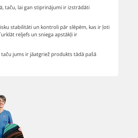
taču, lai gan stiprinājumi ir izstrādāti
 stabilitāti un kontroli pār slēpēm, kas ir ļoti
urklāt reljefs un sniega apstākļi ir
taču jums ir jāatgriež produkts tādā pašā