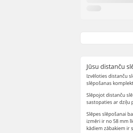
Jūsu distanču s
Izvēloties distanču s
slēpošanas komplektu
Slēpojot distanču slē
sastopaties ar dziļu
Slēpes slēpošanai ba
izmēri ir no 58 mm lī
kādiem zābakiem ir s