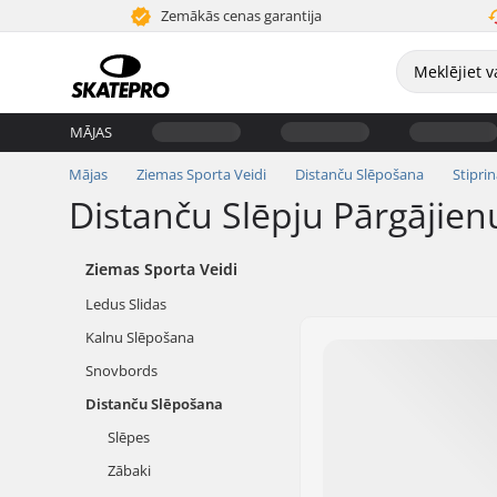
Zemākās cenas garantija
MĀJAS
Mājas
Ziemas Sporta Veidi
Distanču Slēpošana
Stipri
Distanču Slēpju Pārgājien
Ziemas Sporta Veidi
Ledus Slidas
Kalnu Slēpošana
Snovbords
Distanču Slēpošana
Slēpes
Zābaki