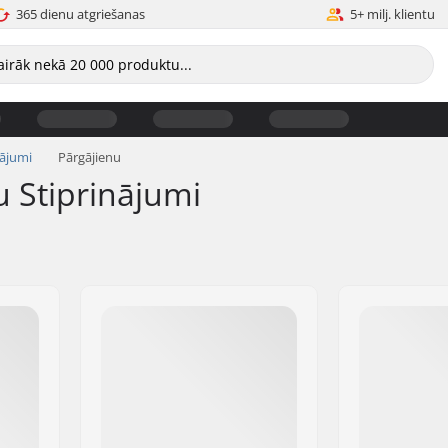
365 dienu atgriešanas
5+ milj. klientu
nājumi
Pārgājienu
u Stiprinājumi