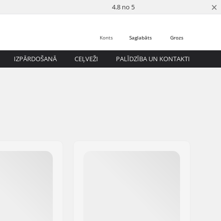
×
4.8 no 5
Konts
Saglabāts
Grozs
IZPĀRDOŠANĀ
CEĻVEŽI
PALĪDZĪBA UN KONTAKTI