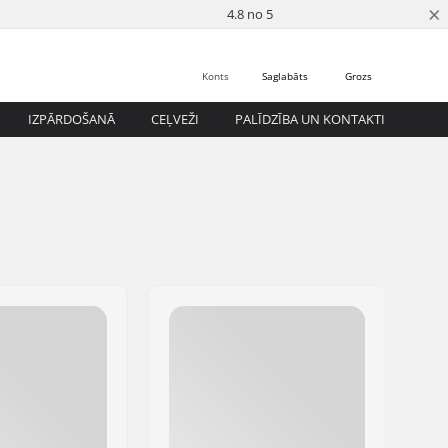
×
4.8 no 5
Konts
Saglabāts
Grozs
IZPĀRDOŠANĀ
CEĻVEŽI
PALĪDZĪBA UN KONTAKTI