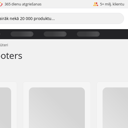
365 dienu atgriešanas
5+ milj. klientu
ūteri
ooters