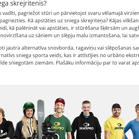
ga skrejritenis?
ek vadīti, pagriežot stūri un pārvietojot svaru vēlamajā virzi
 pagriezties. Kā apstāties uz sniega skrejriteņa? Kājas vilkšan
veidi, kā palēnināt vai apstāties, ir stūrēšana šķērsām un augš
novirzīšana uz sāniem un slēpju malu izmantošana, lai satv
 ļoti jautra alternatīva snovborda, ragaviņu vai slēpošanas sa
ernatīvs sniega sporta veids, kas ir attīstījies no urbāno eks
ilde sniegotām ziemām. Plašāku informāciju par to varat apsk