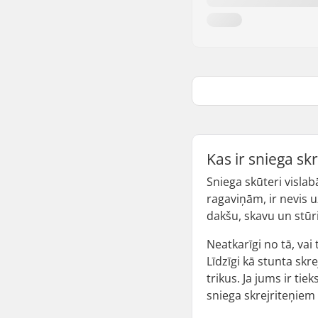
Kas ir sniega skr
Sniega skūteri vislab
ragaviņām, ir nevis uz
dakšu, skavu un stūri
Neatkarīgi no tā, vai 
Līdzīgi kā stunta skr
trikus. Ja jums ir ti
sniega skrejriteņiem 