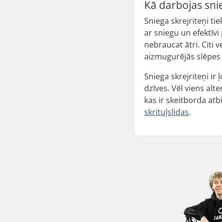
Kā darbojas snie
Sniega skrejriteņi ti
ar sniegu un efektīvi
nebraucat ātri. Citi 
aizmugurējās slēpes 
Sniega skrejriteņi ir
dzīves. Vēl viens alt
kas ir skeitborda atb
skrituļslidas
.