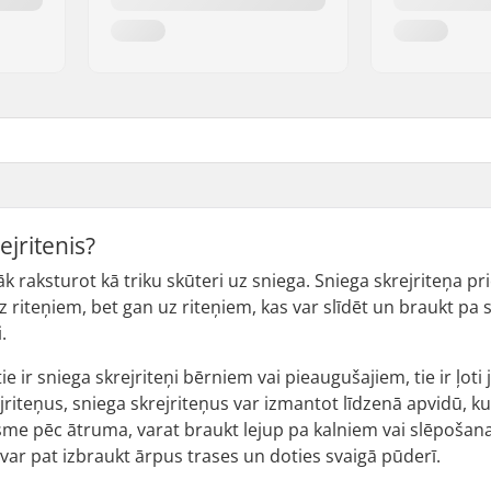
ejritenis?
āk raksturot kā triku skūteri uz sniega. Sniega skrejriteņa p
 riteņiem, bet gan uz riteņiem, kas var slīdēt un braukt pa sni
.
tie ir sniega skrejriteņi bērniem vai pieaugušajiem, tie ir ļoti
ejriteņus, sniega skrejriteņus var izmantot līdzenā apvidū, ku
eksme pēc ātruma, varat braukt lejup pa kalniem vai slēpošan
var pat izbraukt ārpus trases un doties svaigā pūderī.