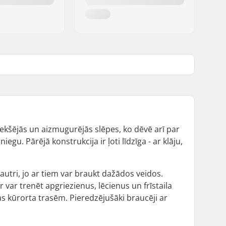
riekšējās un aizmugurējās slēpes, ko dēvē arī par
egu. Pārējā konstrukcija ir ļoti līdzīga - ar klāju,
 jautri, jo ar tiem var braukt dažādos veidos.
r var trenēt apgriezienus, lēcienus un frīstaila
as kūrorta trasēm. Pieredzējušāki braucēji ar