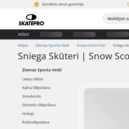
Zemākās cenas garantija
MĀJAS
Mājas
Ziemas Sporta Veidi
Snow Action Fun
Sniega Sk
Sniega Skūteri | Snow Sc
Ziemas Sporta Veidi
Ledus Slidas
Kalnu Slēpošana
Snovbords
Distanču Slēpošana
Hokejs
Rollerslēpošana