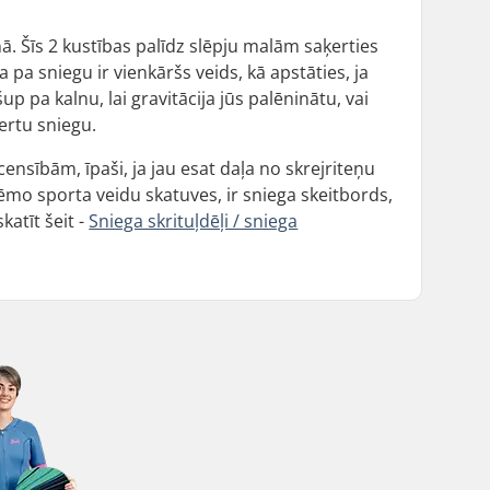
enā. Šīs 2 kustības palīdz slēpju malām saķerties
a pa sniegu ir vienkāršs veids, kā apstāties, ja
up pa kalnu, lai gravitācija jūs palēninātu, vai
ertu sniegu.
censībām, īpaši, ja jau esat daļa no skrejriteņu
trēmo sporta veidu skatuves, ir sniega skeitbords,
atīt šeit -
Sniega skrituļdēļi / sniega