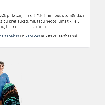
āk pirkstaiņi ir no 3 līdz 5 mm biezi, tomēr daži
dzību pret aukstumu, taču nedos jums tik lielu
, bet ne tik lielu izolāciju.
pa zābakus
un
kapuces
aukstākai sērfošanai.