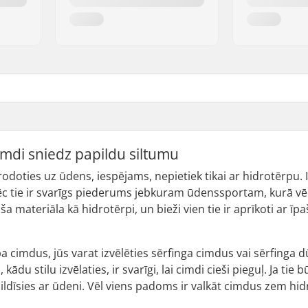
imdi sniedz papildu siltumu
rodoties uz ūdens, iespējams, nepietiek tikai ar hidrotērpu
ēc tie ir svarīgs piederums jebkuram ūdenssportam, kurā vēla
ša materiāla kā hidrotērpi, un bieži vien tie ir aprīkoti ar īp
a cimdus, jūs varat izvēlēties sērfinga cimdus vai sērfinga 
kādu stilu izvēlaties, ir svarīgi, lai cimdi cieši pieguļ. Ja tie 
epildīsies ar ūdeni. Vēl viens padoms ir valkāt cimdus zem h