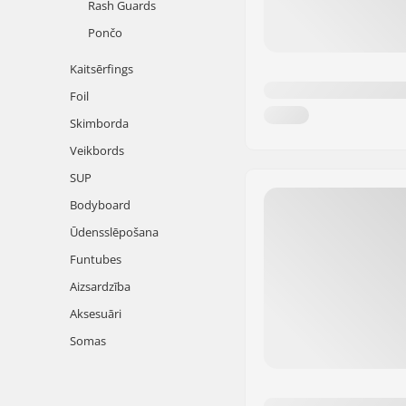
Rash Guards
Pončo
Kaitsērfings
Foil
Skimborda
Veikbords
SUP
Bodyboard
Ūdensslēpošana
Funtubes
Aizsardzība
Aksesuāri
Somas