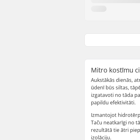
Mitro kostīmu c
Aukstākās dienās, at
ūdenī būs siltas, tāp
izgatavoti no tāda pa
papildu efektivitāti.
Izmantojot hidrotērp
Taču neatkarīgi no tā, 
rezultātā tie ātri pi
izolāciju.