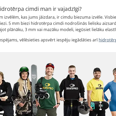
drotērpa cimdi man ir vajadzīgi?
 izvēlēm, kas jums jāizdara, ir cimdu biezuma izvēle. Visbiež
iezi. 5 mm biezi hidrotērpa cimdi nodrošinās lielisku aizsar
ājot plānāku, 3 mm vai mazāku modeli, iegūsiet lielāku elastību
espējams, vēlēsieties apsvērt iespēju iegādāties arī
hidrotēr