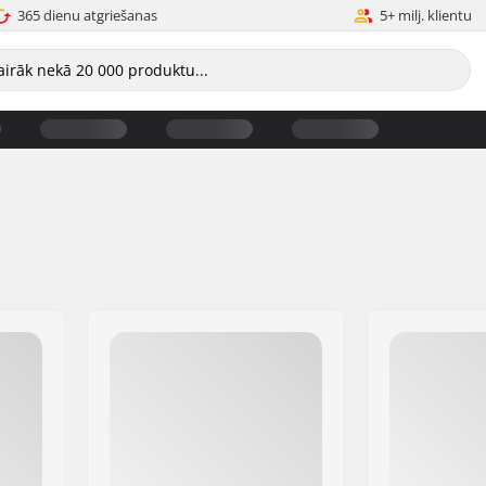
365 dienu atgriešanas
5+ milj. klientu