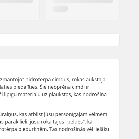
. Izmantojot hidrotērpa cimdus, rokas aukstajā
ties piedalīties. Šie neoprēna cimdi ir
aši lipīgu materiālu uz plaukstas, kas nodrošina
dūraiņus, kas atbilst jūsu personīgajām vēlmēm.
būs pārāk lieli, jūsu roka tajos "peldēs", kā
idrotērpa piedurknēm. Tas nodrošinās vēl lielāku