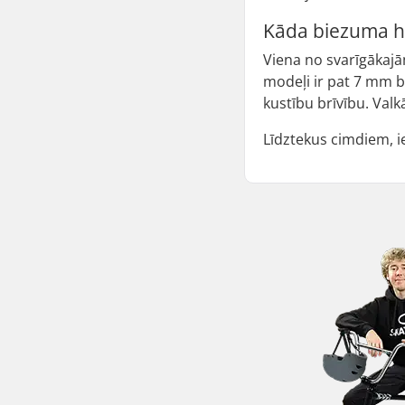
Kāda biezuma hi
Viena no svarīgākajām
modeļi ir pat 7 mm b
kustību brīvību. Valk
Līdztekus cimdiem, i