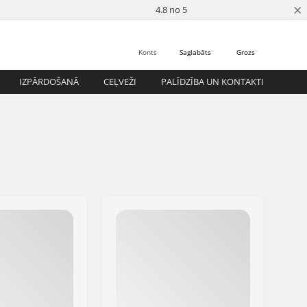
×
4.8 no 5
Konts
Saglabāts
Grozs
IZPĀRDOŠANĀ
CEĻVEŽI
PALĪDZĪBA UN KONTAKTI