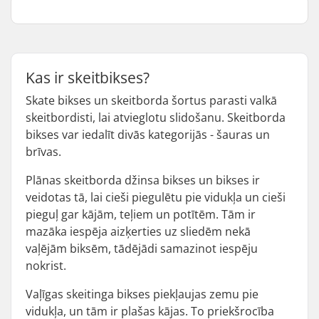
Kas ir skeitbikses?
Skate bikses un skeitborda šortus parasti valkā
skeitbordisti, lai atvieglotu slidošanu. Skeitborda
bikses var iedalīt divās kategorijās - šauras un
brīvas.
Plānas skeitborda džinsa bikses un bikses ir
veidotas tā, lai cieši piegulētu pie vidukļa un cieši
pieguļ gar kājām, teļiem un potītēm. Tām ir
mazāka iespēja aizķerties uz sliedēm nekā
vaļējām biksēm, tādējādi samazinot iespēju
nokrist.
Vaļīgas skeitinga bikses piekļaujas zemu pie
vidukļa, un tām ir plašas kājas. To priekšrocība