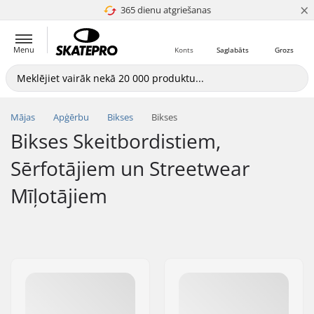
×
365 dienu atgriešanas
4.8 no 5
Menu
Konts
Saglabāts
Grozs
Mājas
Apģērbu
Bikses
Bikses
Bikses Skeitbordistiem,
Sērfotājiem un Streetwear
Mīļotājiem