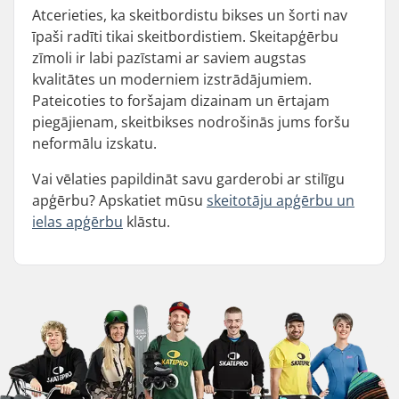
Atcerieties, ka skeitbordistu bikses un šorti nav
īpaši radīti tikai skeitbordistiem. Skeitapģērbu
zīmoli ir labi pazīstami ar saviem augstas
kvalitātes un moderniem izstrādājumiem.
Pateicoties to foršajam dizainam un ērtajam
piegājienam, skeitbikses nodrošinās jums foršu
neformālu izskatu.
Vai vēlaties papildināt savu garderobi ar stilīgu
apģērbu? Apskatiet mūsu
skeitotāju apģērbu un
ielas apģērbu
klāstu.