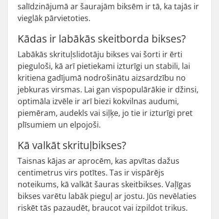
salīdzinājumā ar šaurajām biksēm ir tā, ka tajās ir
vieglāk pārvietoties.
Kādas ir labākās skeitborda bikses?
Labākās skrituļslidotāju bikses vai šorti ir ērti
pieguloši, kā arī pietiekami izturīgi un stabili, lai
kritiena gadījumā nodrošinātu aizsardzību no
jebkuras virsmas. Lai gan vispopulārākie ir džinsi,
optimāla izvēle ir arī biezi kokvilnas audumi,
piemēram, audekls vai siļķe, jo tie ir izturīgi pret
plīsumiem un elpojoši.
Kā valkāt skrituļbikses?
Taisnas kājas ar aprocēm, kas apvītas dažus
centimetrus virs potītes. Tas ir vispārējs
noteikums, kā valkāt šauras skeitbikses. Vaļīgas
bikses varētu labāk pieguļ ar jostu. Jūs nevēlaties
riskēt tās pazaudēt, braucot vai izpildot trikus.