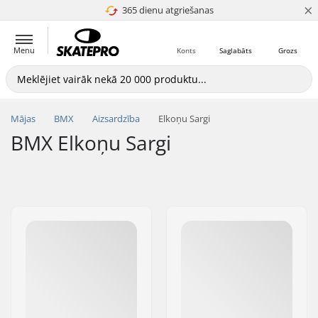
×
365 dienu atgriešanas
4.8 no 5
Menu
Konts
Saglabāts
Grozs
Mājas
BMX
Aizsardzība
Elkoņu Sargi
BMX Elkoņu Sargi