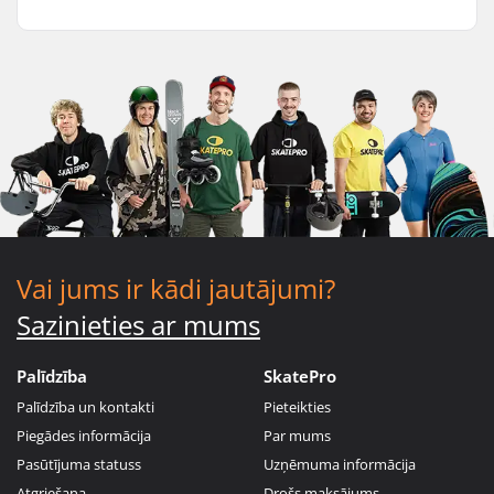
Vai jums ir kādi jautājumi?
Sazinieties ar mums
Palīdzība
SkatePro
Palīdzība un kontakti
Pieteikties
Piegādes informācija
Par mums
Pasūtījuma statuss
Uzņēmuma informācija
Atgriešana
Drošs maksājums