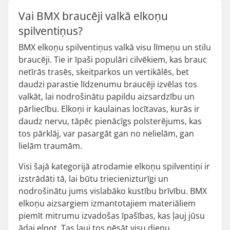
Vai BMX braucēji valkā elkoņu
spilventiņus?
BMX elkoņu spilventiņus valkā visu līmeņu un stilu
braucēji. Tie ir īpaši populāri cilvēkiem, kas brauc
netīrās trasēs, skeitparkos un vertikālēs, bet
daudzi parastie līdzenumu braucēji izvēlas tos
valkāt, lai nodrošinātu papildu aizsardzību un
pārliecību. Elkoņi ir kaulainas locītavas, kurās ir
daudz nervu, tāpēc pienācīgs polsterējums, kas
tos pārklāj, var pasargāt gan no nelielām, gan
lielām traumām.
Visi šajā kategorijā atrodamie elkoņu spilventiņi ir
izstrādāti tā, lai būtu triecienizturīgi un
nodrošinātu jums vislabāko kustību brīvību. BMX
elkoņu aizsargiem izmantotajiem materiāliem
piemīt mitrumu izvadošas īpašības, kas ļauj jūsu
ādai elpot. Tas ļauj tos nēsāt visu dienu.