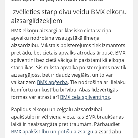
Izvēlieties starp divu veidu BMX elkoņu
aizsarglīdzekļiem
BMX elkoņu aizsargi ar klasisko cietā vāciņa
apvalku nodrošina visaugstākā līmeņa
aizsardzību. Mīkstais polsterējums tiek izmantots
pret ādu, bet cietais apvalks atrodas ārpusē. BMX
spilventiņi bez cietā vāciņa ir pazīstami kā elkoņa
starplikas. Šis mīkstā apvalka polsterējums nav tik
aizsargājošs, bet ir daudz vieglāks, un to var
valkāt zem
BMX apģērba
. Tie nodrošina arī lielāku
komfortu un kustību brīvību. Abas līdzvērtīgās
formas var atrast arī
BMX ceļa spilventiņos
.
Papildus elkoņu un ceļgalu aizsardzībai
apakšstilbi ir vēl viena vieta, kas BMX braukšanas
laikā ir neaizsargāta pret traumām. Pārbaudiet
BMX apakšstilbu un potīšu aizsargu
aizsardzību.