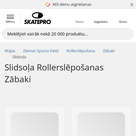
×
365 dienu atgriešanas
4.8 no 5
Menu
Konts
Saglabāts
Grozs
Mājas
Ziemas Sporta Veidi
Rollerslēpošana
Zābaki
Slidsoļa
Slidsoļa Rollerslēpošanas
Zābaki