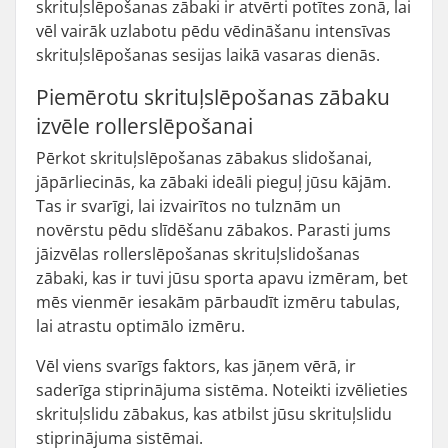
skrituļslēpošanas zābaki ir atvērti potītes zonā, lai
vēl vairāk uzlabotu pēdu vēdināšanu intensīvas
skrituļslēpošanas sesijas laikā vasaras dienās.
Piemērotu skrituļslēpošanas zābaku
izvēle rollerslēpošanai
Pērkot skrituļslēpošanas zābakus slidošanai,
jāpārliecinās, ka zābaki ideāli pieguļ jūsu kājām.
Tas ir svarīgi, lai izvairītos no tulznām un
novērstu pēdu slīdēšanu zābakos. Parasti jums
jāizvēlas rollerslēpošanas skrituļslidošanas
zābaki, kas ir tuvi jūsu sporta apavu izmēram, bet
mēs vienmēr iesakām pārbaudīt izmēru tabulas,
lai atrastu optimālo izmēru.
Vēl viens svarīgs faktors, kas jāņem vērā, ir
saderīga stiprinājuma sistēma. Noteikti izvēlieties
skrituļslidu zābakus, kas atbilst jūsu skrituļslidu
stiprinājuma sistēmai.