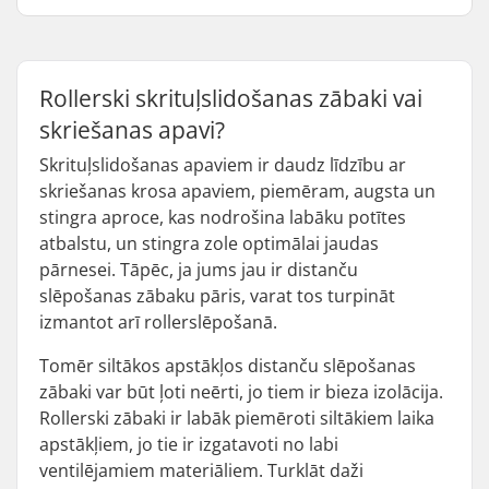
Rollerski skrituļslidošanas zābaki vai
skriešanas apavi?
Skrituļslidošanas apaviem ir daudz līdzību ar
skriešanas krosa apaviem, piemēram, augsta un
stingra aproce, kas nodrošina labāku potītes
atbalstu, un stingra zole optimālai jaudas
pārnesei. Tāpēc, ja jums jau ir distanču
slēpošanas zābaku pāris, varat tos turpināt
izmantot arī rollerslēpošanā.
Tomēr siltākos apstākļos distanču slēpošanas
zābaki var būt ļoti neērti, jo tiem ir bieza izolācija.
Rollerski zābaki ir labāk piemēroti siltākiem laika
apstākļiem, jo tie ir izgatavoti no labi
ventilējamiem materiāliem. Turklāt daži