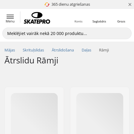
×
365 dienu atgriešanas
4.8 no 5
Menu
Konts
Saglabāts
Grozs
Mājas
Skrituļslidas
Ātrslidošana
Daļas
Rāmji
Ātrslidu Rāmji