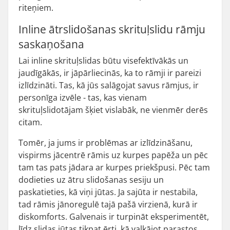
riteņiem.
Inline ātrslidošanas skrituļslidu rāmju
saskaņošana
Lai inline skrituļslidas būtu visefektīvākās un
jaudīgākās, ir jāpārliecinās, ka to rāmji ir pareizi
izlīdzināti. Tas, kā jūs salāgojat savus rāmjus, ir
personīga izvēle - tas, kas vienam
skrituļslidotājam šķiet vislabāk, ne vienmēr derēs
citam.
Tomēr, ja jums ir problēmas ar izlīdzināšanu,
vispirms jācentrē rāmis uz kurpes papēža un pēc
tam tas pats jādara ar kurpes priekšpusi. Pēc tam
dodieties uz ātru slidošanas sesiju un
paskatieties, kā viņi jūtas. Ja sajūta ir nestabila,
tad rāmis jānoregulē tajā pašā virzienā, kurā ir
diskomforts. Galvenais ir turpināt eksperimentēt,
līdz slidas jūtas tikpat ērti, kā valkājot parastos