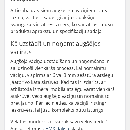
Attiecībā uz visiem augšējiem vāciņiem jums
jāzina, vai tie ir saderīgi ar jūsu dakšiņu.
Svarīgākais ir vītnes izmērs, ko var atrast mūsu
produktu aprakstu un specifikāciju sadaļā.
Kā uzstādīt un noņemt augšējos
vāciņus
Augšējā vāciņa uzstādīšana un noņemšana ir
salīdzinoši vienkāršs process. Lai nomainītu
vāciņu, vispirms ar 6 vai 8 mm sešstūra atslēgu
jāatbrīvo kāta skrūves. Kad tas ir izdarīts, ar
atbilstoša izmēra imobila atslēgu varat vienkārši
atskrūvēt veco augšējo vāciņu un nomainīt to
pret jauno. Pārliecinieties, ka vāciņš ir stingri
ieskrūvēts, lai jūsu komplekts būtu izturīgs.
Vēlaties modernizēt vairāk savu velosipēdu?
Apskatiet mūsu
BMX dakšu
klāstu.