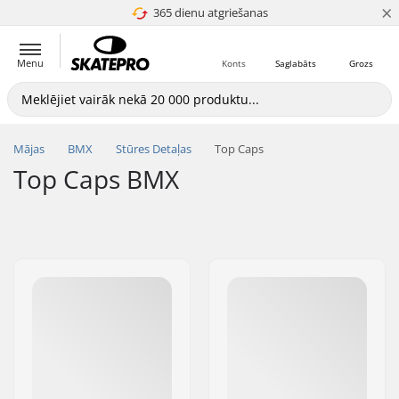
×
365 dienu atgriešanas
4.8 no 5
Menu
Konts
Saglabāts
Grozs
Mājas
BMX
Stūres Detaļas
Top Caps
Top Caps BMX