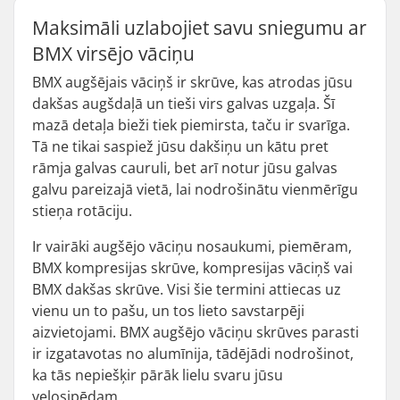
Maksimāli uzlabojiet savu sniegumu ar
BMX virsējo vāciņu
BMX augšējais vāciņš ir skrūve, kas atrodas jūsu
dakšas augšdaļā un tieši virs galvas uzgaļa. Šī
mazā detaļa bieži tiek piemirsta, taču ir svarīga.
Tā ne tikai saspiež jūsu dakšiņu un kātu pret
rāmja galvas cauruli, bet arī notur jūsu galvas
galvu pareizajā vietā, lai nodrošinātu vienmērīgu
stieņa rotāciju.
Ir vairāki augšējo vāciņu nosaukumi, piemēram,
BMX kompresijas skrūve, kompresijas vāciņš vai
BMX dakšas skrūve. Visi šie termini attiecas uz
vienu un to pašu, un tos lieto savstarpēji
aizvietojami. BMX augšējo vāciņu skrūves parasti
ir izgatavotas no alumīnija, tādējādi nodrošinot,
ka tās nepiešķir pārāk lielu svaru jūsu
velosipēdam.