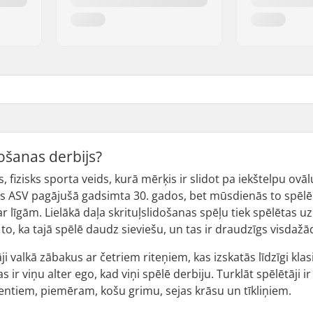
došanas derbijs?
rs, fizisks sporta veids, kurā mērķis ir slidot pa iekštelpu ov
ts ASV pagājušā gadsimta 30. gados, bet mūsdienās to spēlē
 līgām. Lielākā daļa skrituļslidošanas spēļu tiek spēlētas 
 to, ka tajā spēlē daudz sieviešu, un tas ir draudzīgs visdaž
āji valkā zābakus ar četriem riteņiem, kas izskatās līdzīgi kla
s ir viņu alter ego, kad viņi spēlē derbiju. Turklāt spēlētāji 
ntiem, piemēram, košu grimu, sejas krāsu un tīkliņiem.