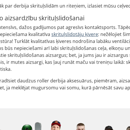
irāk par derbija skrituļslidām un riteņiem, izlasiet mūsu ceļve
zo aizsardzību skrituļslidošanai
i intensīvs, dažos gadījumos pat agresīvs kontaktsports. Tāpēc
epieciešama kvalitatīva
skrituļslidotāju ķivere
: nežēlojiet š
z stūra! Turklāt kvalitatīvas ķiveres nodrošina labāku ventil
 būs nepieciešami arī labi skrituļslidošanas ceļa, elkoņu un 
tie skrituļslidošanas aizsargus; bet, ja jums jau ir aizsargus
s, ir mutes aizsargi, kas ļauj runāt maču vai treniņu laikā: 
tiska.
atradīsiet daudzus roller derbija aksesuārus, piemēram, aiz
Bet, ja meklējat mugursomu vai somu, kurā pārnēsāt savu a