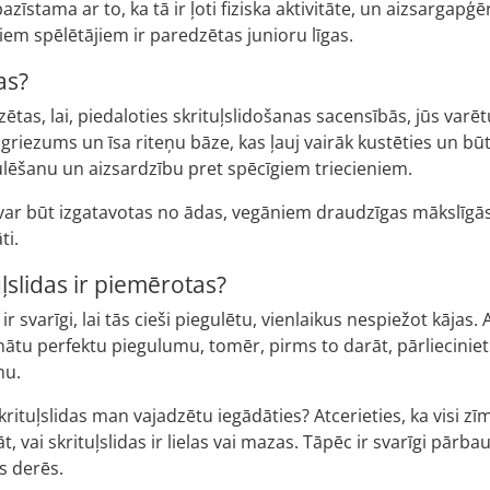
pazīstama ar to, ka tā ir ļoti fiziska aktivitāte, un aizsargap
iem spēlētājiem ir paredzētas junioru līgas.
das?
zētas, lai, piedaloties skrituļslidošanas sacensībās, jūs varētu
 griezums un īsa riteņu bāze, kas ļauj vairāk kustēties un bū
lēšanu un aizsardzību pret spēcīgiem triecieniem.
s var būt izgatavotas no ādas, vegāniem draudzīgas mākslīgās
ti.
uļslidas ir piemērotas?
ir svarīgi, lai tās cieši piegulētu, vienlaikus nespiežot kājas
nātu perfektu piegulumu, tomēr, pirms to darāt, pārlieciniet
mu.
rituļslidas man vajadzētu iegādāties? Atcerieties, ka visi zīm
t, vai skrituļslidas ir lielas vai mazas. Tāpēc ir svarīgi pār
s derēs.