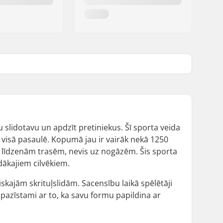
ālu slidotavu un apdzīt pretiniekus. Šī sporta veida
 visā pasaulē. Kopumā jau ir vairāk nekā 1250
uz līdzenām trasēm, nevis uz nogāzēm. Šis sporta
ādākajiem cilvēkiem.
siskajām skrituļslidām. Sacensību laikā spēlētāji
ir pazīstami ar to, ka savu formu papildina ar