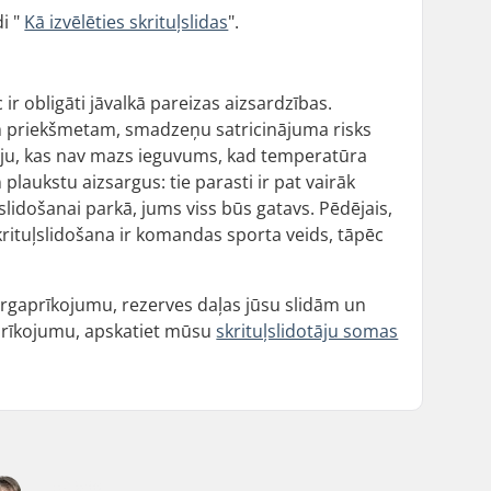
di "
Kā izvēlēties skrituļslidas
".
 ir obligāti jāvalkā pareizas aizsardzības.
im priekšmetam, smadzeņu satricinājuma risks
āciju, kas nav mazs ieguvums, kad temperatūra
plaukstu aizsargus: tie parasti ir pat vairāk
 slidošanai parkā, jums viss būs gatavs. Pēdējais,
skrituļslidošana ir komandas sporta veids, tāpēc
sargaprīkojumu, rezerves daļas jūsu slidām un
prīkojumu, apskatiet mūsu
skrituļslidotāju somas