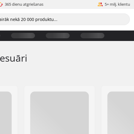
365 dienu atgriešanas
5+ milj. klientu
esuāri