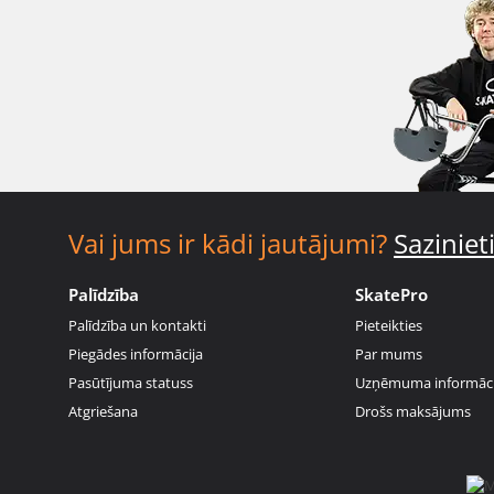
Vai jums ir kādi jautājumi?
Sazinie
Palīdzība
SkatePro
Palīdzība un kontakti
Pieteikties
Piegādes informācija
Par mums
Pasūtījuma statuss
Uzņēmuma informāci
Atgriešana
Drošs maksājums