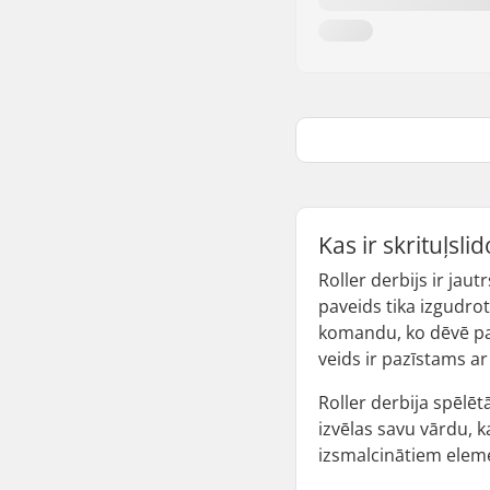
Kas ir skrituļsli
Roller derbijs ir jaut
paveids tika izgudro
komandu, ko dēvē par
veids ir pazīstams ar
Roller derbija spēlēt
izvēlas savu vārdu, ka
izsmalcinātiem eleme