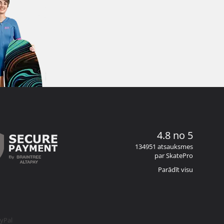
4.8 no 5
134951 atsauksmes
par SkatePro
Parādīt visu