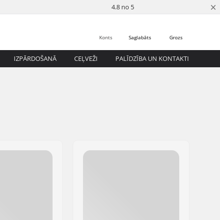
×
4.8 no 5
Konts
Saglabāts
Grozs
IZPĀRDOŠANĀ
CEĻVEŽI
PALĪDZĪBA UN KONTAKTI