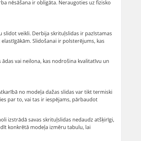
ģērba nēsāšana ir obligāta. Neraugoties uz fizisko
 slidot veikli. Derbija skrituļslidas ir pazīstamas
t elastīgākām. Slidošanai ir polsterējums, kas
 ādas vai neilona, kas nodrošina kvalitatīvu un
. Atkarībā no modeļa dažas slidas var tikt termiski
ies par to, vai tas ir iespējams, pārbaudot
oli izstrādā savas skrituļslidas nedaudz atšķirīgi,
baudīt konkrētā modeļa izmēru tabulu, lai