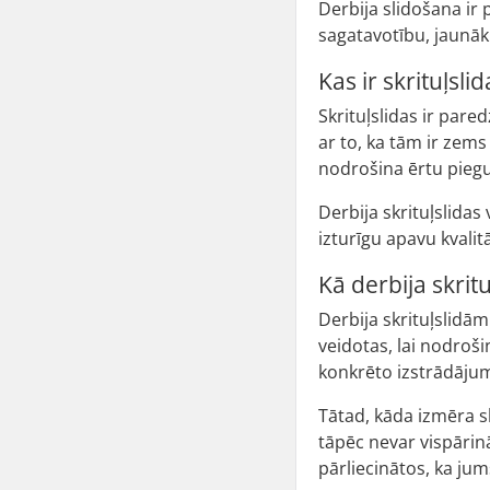
Derbija slidošana ir 
sagatavotību, jaunāk
Kas ir skrituļsli
Skrituļslidas ir pared
ar to, ka tām ir zems
nodrošina ērtu piegu
Derbija skrituļslida
izturīgu apavu kvalitā
Kā derbija skrit
Derbija skrituļslidām 
veidotas, lai nodroši
konkrēto izstrādāju
Tātad, kāda izmēra sk
tāpēc nevar vispārinā
pārliecinātos, ka jum