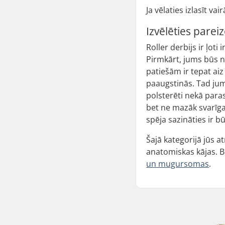
Ja vēlaties izlasīt va
Izvēlēties parei
Roller derbijs ir ļot
Pirmkārt, jums būs n
patiešām ir tepat ai
paaugstinās. Tad jums
polsterēti nekā paras
bet ne mazāk svarīgai
spēja sazināties ir bū
Šajā kategorijā jūs 
anatomiskas kājas. 
un mugursomas
.