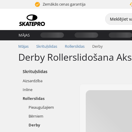
Zemākās cenas garantija
MĀJAS
Mājas
Skrituļslidas
Rollerslidas
Derby
Derby Rollerslidošana Aks
Skrituļslidas
Aizsardzība
Inline
Rollerslidas
Pieaugušajiem
Bērniem
Derby