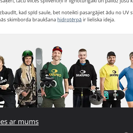
aķeri, taču vilces spilventiņi ir ilgnoturīgāki un palīdz jūsu 
zbaudīt, kad spīd saule, bet noteikti pasargājiet ādu no UV 
enās skimborda braukšana
hidrotērpā
ir lieliska ideja.
ties ar mums