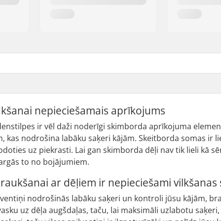
kšanai nepieciešamais aprīkojums
nstilpes ir vēl daži noderīgi skimborda aprīkojuma elementi
, kas nodrošina labāku saķeri kājām. Skeitborda somas ir lie
doties uz piekrasti. Lai gan skimborda dēļi nav tik lieli kā s
rgās to no bojājumiem.
aukšanai ar dēļiem ir nepieciešami vilkšanas s
ventiņi nodrošinās labāku saķeri un kontroli jūsu kājām, bra
ku uz dēļa augšdaļas, taču, lai maksimāli uzlabotu saķeri, vi