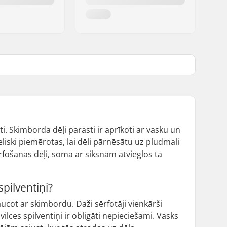
. Skimborda dēļi parasti ir aprīkoti ar vasku un
liski piemērotas, lai dēli pārnēsātu uz pludmali
ērfošanas dēļi, soma ar siksnām atvieglos tā
pilventiņi?
ucot ar skimbordu. Daži sērfotāji vienkārši
lces spilventiņi ir obligāti nepieciešami. Vasks