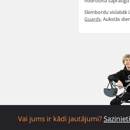
nodrošina saprātīgu s
Skimbordu vislabāk i
Guards
. Aukstās di
Vai jums ir kādi jautājumi?
Sazinie