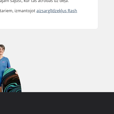
kājām sajust, kur tās atrodas uz dēļa.
stariem, izmantojot
aizsarglīdzekļus Rash