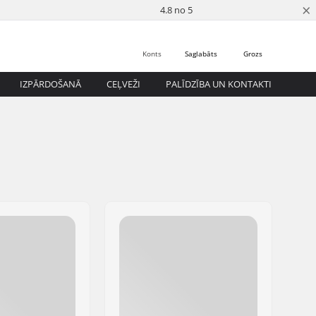
×
4.8 no 5
Konts
Saglabāts
Grozs
IZPĀRDOŠANĀ
CEĻVEŽI
PALĪDZĪBA UN KONTAKTI