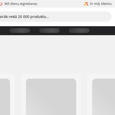
365 dienu atgriešanas
5+ milj. klientu