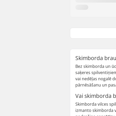
Skimborda brau
Bez skimborda un ūde
saķeres spilventiņiem
vai nedēļas nogalē do
pārnēsāšanu un pasa
Vai skimborda br
Skimborda vilces spil
izmanto skimborda vas