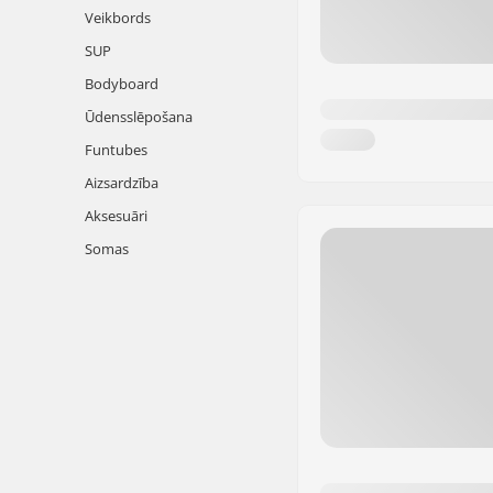
Veikbords
SUP
Bodyboard
Ūdensslēpošana
Funtubes
Aizsardzība
Aksesuāri
Somas