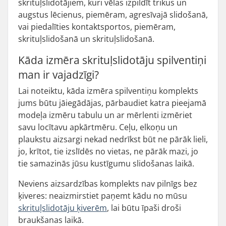
skrituļslidotājiem, kuri vēlas izpildīt trikus un
augstus lēcienus, piemēram, agresīvajā slidošanā,
vai piedalīties kontaktsportos, piemēram,
skrituļslidošanā un skrituļslidošanā.
Kāda izmēra skrituļslidotāju spilventiņi
man ir vajadzīgi?
Lai noteiktu, kāda izmēra spilventiņu komplekts
jums būtu jāiegādājas, pārbaudiet katra pieejamā
modeļa izmēru tabulu un ar mērlenti izmēriet
savu locītavu apkārtmēru. Ceļu, elkoņu un
plaukstu aizsargi nekad nedrīkst būt ne pārāk lieli,
jo, krītot, tie izslīdēs no vietas, ne pārāk mazi, jo
tie samazinās jūsu kustīgumu slidošanas laikā.
Neviens aizsardzības komplekts nav pilnīgs bez
ķiveres: neaizmirstiet paņemt kādu no mūsu
skrituļslidotāju ķiverēm
, lai būtu īpaši droši
braukšanas laikā.