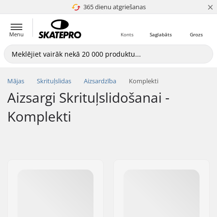
×
365 dienu atgriešanas
4.8 no 5
Menu
Konts
Saglabāts
Grozs
Mājas
Skrituļslidas
Aizsardzība
Komplekti
Aizsargi Skrituļslidošanai -
Komplekti