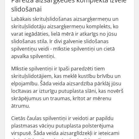
Pareiza aizsargķēdes komplekta izvēle
slidošanai
Labākais skrituļslidošanas aizsargķermeņu un
skrituļslidotāju aizsargķermeņu komplekts, ko
varat iegādāties, lielā mērā ir atkarīgs no jūsu
slidošanas stila. Ir divi galvenie slidošanas
spilventiņu veidi - mīkstie spilventiņi un cietā
apvalka spilventiņi.
Mīkstie spilventiņi ir īpaši paredzēti tiem
skrituļslidotājiem, kas meklē kustību brīvību un
elpojamību. Šāda veida aizsardzība pārklāj jūsu
locītavas ar izturīgu putuplasta slāni, kas novērš
skrāpējumus un traumas, krītot ar mērenu
ātrumu.
Cietās čaulas spilventiņi ir veidoti ar papildu
plastmasas vāciņu putuplasta polsterējuma
virspusē. Šāda veida aizsarglīdzekļi ir ieteicami