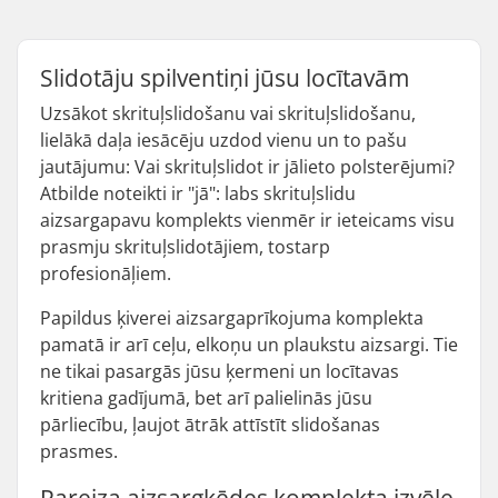
Slidotāju spilventiņi jūsu locītavām
Uzsākot skrituļslidošanu vai skrituļslidošanu,
lielākā daļa iesācēju uzdod vienu un to pašu
jautājumu: Vai skrituļslidot ir jālieto polsterējumi?
Atbilde noteikti ir "jā": labs skrituļslidu
aizsargapavu komplekts vienmēr ir ieteicams visu
prasmju skrituļslidotājiem, tostarp
profesionāļiem.
Papildus ķiverei aizsargaprīkojuma komplekta
pamatā ir arī ceļu, elkoņu un plaukstu aizsargi. Tie
ne tikai pasargās jūsu ķermeni un locītavas
kritiena gadījumā, bet arī palielinās jūsu
pārliecību, ļaujot ātrāk attīstīt slidošanas
prasmes.