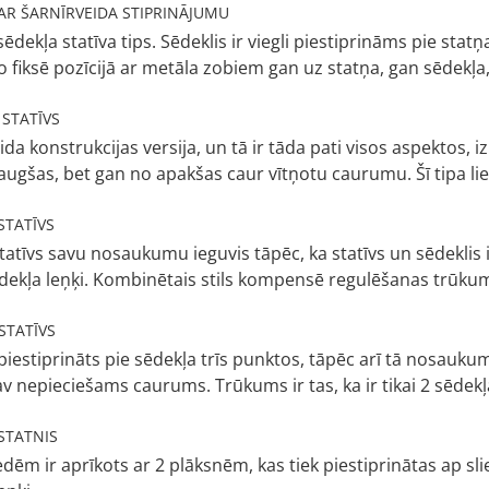
AR ŠARNĪRVEIDA STIPRINĀJUMU
s sēdekļa statīva tips. Sēdeklis ir viegli piestiprināms pie stat
o fiksē pozīcijā ar metāla zobiem gan uz statņa, gan sēdekļ
 STATĪVS
eida konstrukcijas versija, un tā ir tāda pati visos aspektos, 
augšas, bet gan no apakšas caur vītņotu caurumu. Šī tipa lie
STATĪVS
atīvs savu nosaukumu ieguvis tāpēc, ka statīvs un sēdeklis i
dekļa leņķi. Kombinētais stils kompensē regulēšanas trūkumu, 
STATĪVS
r piestiprināts pie sēdekļa trīs punktos, tāpēc arī tā nosauku
av nepieciešams caurums. Trūkums ir tas, ka ir tikai 2 sēdek
STATNIS
iedēm ir aprīkots ar 2 plāksnēm, kas tiek piestiprinātas ap s