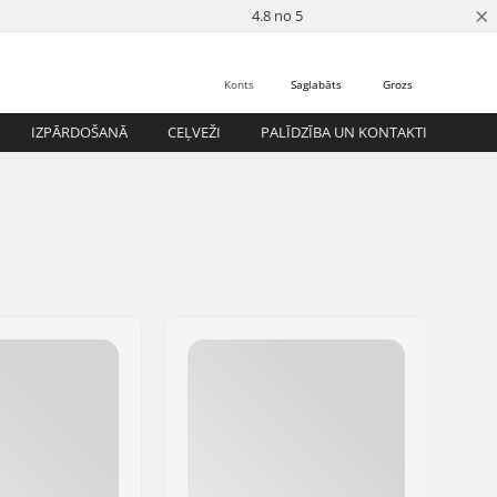
×
4.8 no 5
Konts
Saglabāts
Grozs
IZPĀRDOŠANĀ
CEĻVEŽI
PALĪDZĪBA UN KONTAKTI