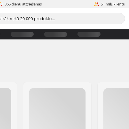
365 dienu atgriešanas
5+ milj. klientu