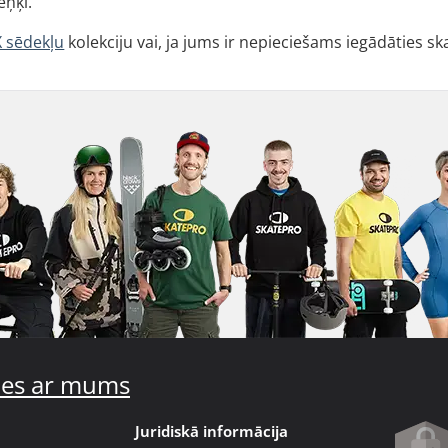
eņķi.
 sēdekļu
kolekciju vai, ja jums ir nepieciešams iegādāties sk
ties ar mums
Juridiskā informācija