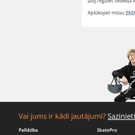
ļauj regulēt sēdekļa l
Aplūkojiet mūsu
BMX
Vai jums ir kādi jautājumi?
Sazinie
Palīdzība
SkatePro