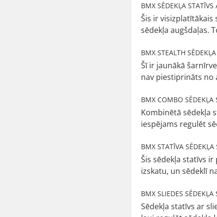
BMX SĒDEKĻA STATĪVS 
Šis ir visizplatītākai
sēdekļa augšdaļas. T
BMX STEALTH SĒDEKĻA
Šī ir jaunākā šarnīrv
nav piestiprināts no 
BMX COMBO SĒDEKĻA 
Kombinētā sēdekļa st
iespējams regulēt sē
BMX STATĪVA SĒDEKĻA 
Šis sēdekļa statīvs i
izskatu, un sēdeklī n
BMX SLIEDES SĒDEKĻA 
Sēdekļa statīvs ar sl