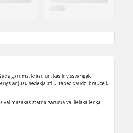
žāda garuma, krāsu un, kas ir vissvarīgāk,
erīgs ar jūsu sēdekļa stilu, tāpēc daudzi braucēji,
kas vai mazākas statņa garuma vai lielāka leņķa