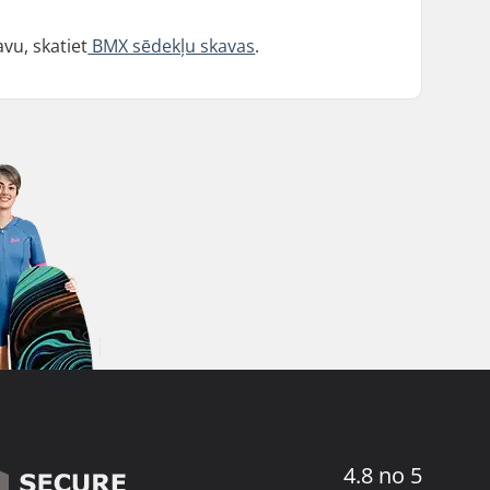
avu, skatiet
BMX sēdekļu skavas
.
4.8 no 5