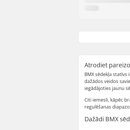
Atrodiet pareiz
BMX sēdekļa statīvs i
dažādos veidos savien
iegādājoties jaunu sē
Citi iemesli, kāpēc b
regulēšanas diapazo
Dažādi BMX sēde