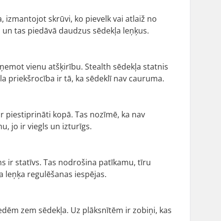
ņa, izmantojot skrūvi, ko pievelk vai atlaiž no
a, un tas piedāvā daudzus sēdekļa leņķus.
izņemot vienu atšķirību. Stealth sēdekļa statnis
la priekšrocība ir tā, ka sēdeklī nav cauruma.
r piestiprināti kopā. Tas nozīmē, ka nav
jo ir viegls un izturīgs.
ms ir statīvs. Tas nodrošina patīkamu, tīru
ļa leņķa regulēšanas iespējas.
liedēm zem sēdekļa. Uz plāksnītēm ir zobiņi, kas