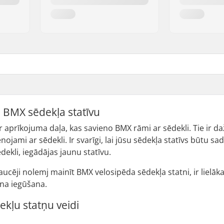
o BMX sēdekļa statīvu
r aprīkojuma daļa, kas savieno BMX rāmi ar sēdekli. Tie ir da
ojami ar sēdekli. Ir svarīgi, lai jūsu sēdekļa statīvs būtu sad
dekli, iegādājas jaunu statīvu.
raucēji nolemj mainīt BMX velosipēda sēdekļa statni, ir lielā
na iegūšana.
kļu statņu veidi