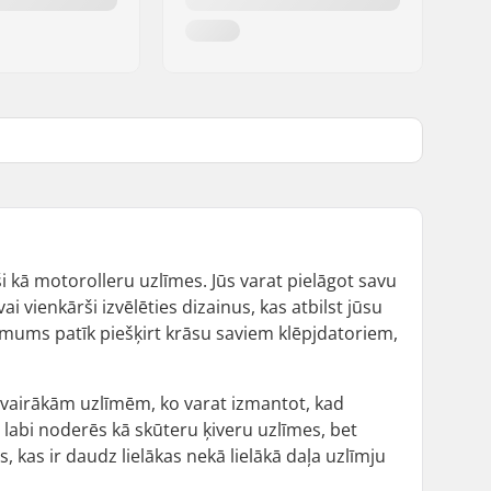
ši kā motorolleru uzlīmes. Jūs varat pielāgot savu
i vienkārši izvēlēties dizainus, kas atbilst jūsu
jo mums patīk piešķirt krāsu saviem klēpjdatoriem,
ar vairākām uzlīmēm, ko varat izmantot, kad
 labi noderēs kā skūteru ķiveru uzlīmes, bet
es, kas ir daudz lielākas nekā lielākā daļa uzlīmju