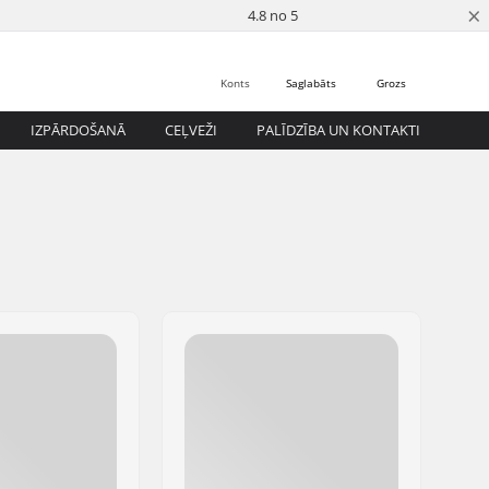
×
4.8 no 5
Konts
Saglabāts
Grozs
IZPĀRDOŠANĀ
CEĻVEŽI
PALĪDZĪBA UN KONTAKTI