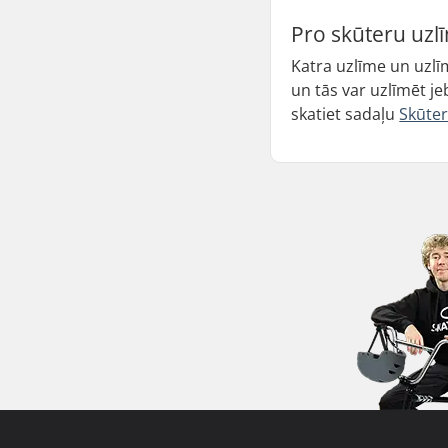
Pro skūteru uzlīm
Katra uzlīme un uzlīm
un tās var uzlīmēt je
skatiet sadaļu
Skūte