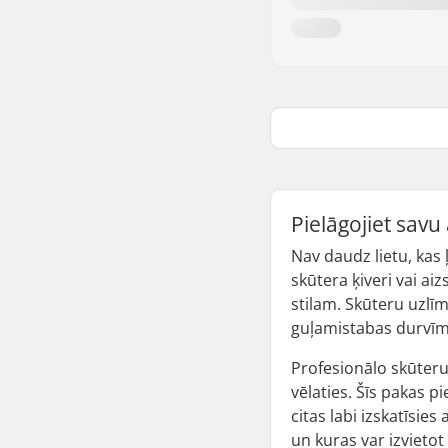
Pielāgojiet sav
Nav daudz lietu, kas 
skūtera ķiveri vai ai
stilam. Skūteru uzlīm
guļamistabas durvīm
Profesionālo skūteru
vēlaties. Šīs pakas 
citas labi izskatīsies
un kuras var izvieto