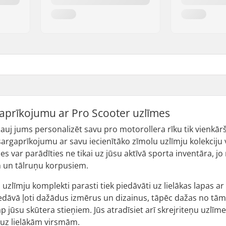
u aprīkojumu ar Pro Scooter uzlīmes
ļauj jums personalizēt savu pro motorollera rīku tik vienkār
zsargaprīkojumu ar savu iecienītāko zīmolu uzlīmju kolekciju va
es var parādīties ne tikai uz jūsu aktīvā sporta inventāra, 
 un tālruņu korpusiem.
 uzlīmju komplekti parasti tiek piedāvāti uz lielākas lapas 
piedāvā ļoti dažādus izmērus un dizainus, tāpēc dažas no tām
 ap jūsu skūtera stieņiem. Jūs atradīsiet arī skrejriteņu uzlīm
t uz lielākām virsmām.