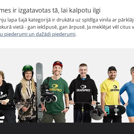
es ir izgatavotas tā, lai kalpotu ilgi
ju lapa šajā kategorijā ir drukāta uz spīdīga vinila ar pārklā
bkurā vietā - gan iekšpusē, gan ārpusē. Ja meklējat vēl citus 
ru piederumi un dažādi piederumi
.