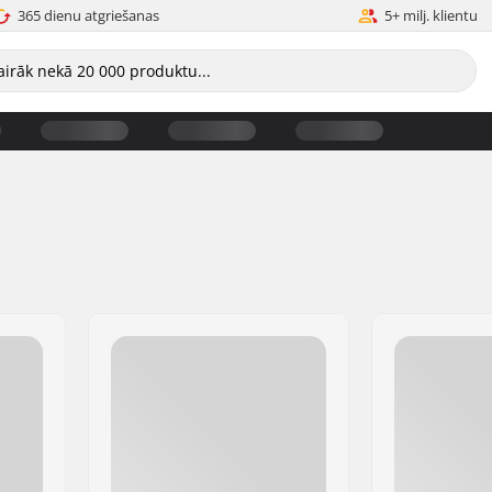
365 dienu atgriešanas
5+ milj. klientu