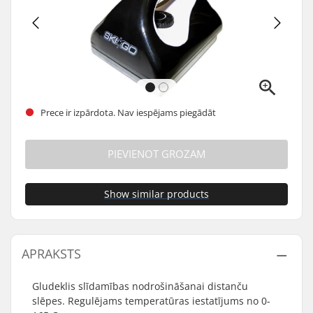
Prece ir izpārdota. Nav iespējams piegādāt
PIEVIENOT GROZAM
Show similar products
APRAKSTS
Gludeklis slīdamības nodrošināšanai distanču
slēpes. Regulējams temperatūras iestatījums no 0-