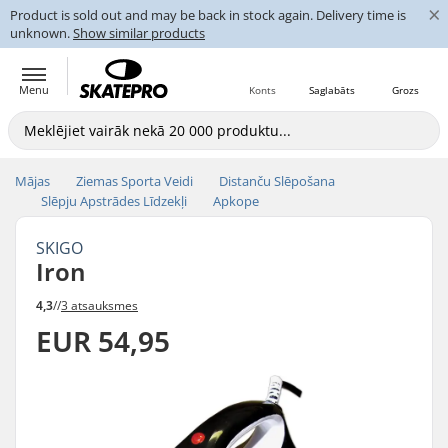
×
Product is sold out and may be back in stock again. Delivery time is
unknown.
Show similar products
Menu
Konts
Saglabāts
Grozs
Mājas
Ziemas Sporta Veidi
Distanču Slēpošana
Slēpju Apstrādes Līdzekļi
Apkope
SKIGO
Iron
4,3
//
3 atsauksmes
EUR 54,95