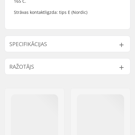
165 C.
Strāvas kontaktligzda: tips E (Nordic)
SPECIFIKĀCIJAS
Spraudņa veids:
EU
RAŽOTĀJS
Vārds:
SkiGO AB
Adrese:
Fasadvägen 9
Pasta indekss:
98141
Pilsēta:
Kiruna
Valsts:
Zviedrija