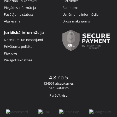
Palīdzība un kontakti
Pieteikties
Piegādes informācija
Par mums
Pasūtījuma statuss
Uzņēmuma informācija
Atgriešana
Drošs maksājums
Juridiskā informācija
Noteikumi un nosacījumi
Privātuma politika
Piekļuve
Pielāgot sīkdatnes
4.8 no 5
134961 atsauksmes
par SkatePro
Parādīt visu