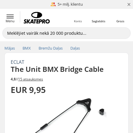
×
Zemākās cenas garantija
5+ milj. klientu
Menu
Konts
Saglabāts
Grozs
Mājas
BMX
Bremžu Daļas
Daļas
ECLAT
The Unit BMX Bridge Cable
4,8
//
15 atsauksmes
EUR 9,95