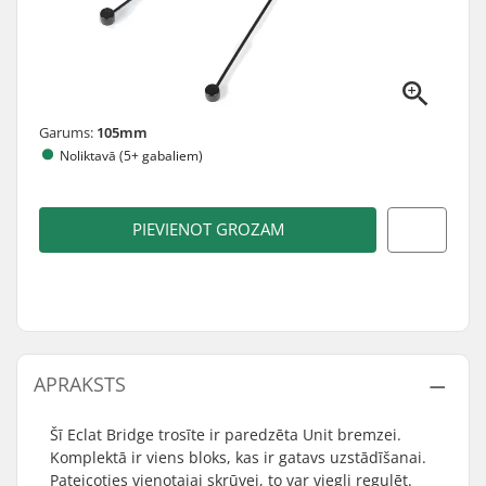
Garums:
105mm
Noliktavā (5+ gabaliem)
PIEVIENOT GROZAM
APRAKSTS
Šī Eclat Bridge trosīte ir paredzēta Unit bremzei.
Komplektā ir viens bloks, kas ir gatavs uzstādīšanai.
Pateicoties vienotajai skrūvei, to var viegli regulēt.