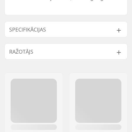
SPECIFIKĀCIJAS
Svars:
20g
RAŽOTĀJS
Vārds:
We Make Things GmbH
Adrese:
RICHARD-BYRD-STR. 12
Pasta indekss:
50829
Pilsēta:
Köln
Valsts:
Vācija