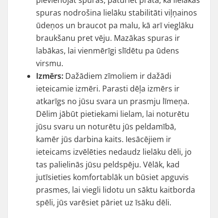
pievienojat spuras, paturiet prātā, ka lielākas
spuras nodrošina lielāku stabilitāti viļņainos
ūdeņos un braucot pa malu, kā arī vieglāku
braukšanu pret vēju. Mazākas spuras ir
labākas, lai vienmērīgi slīdētu pa ūdens
virsmu.
Izmērs:
Dažādiem zīmoliem ir dažādi
ieteicamie izmēri. Parasti dēļa izmērs ir
atkarīgs no jūsu svara un prasmju līmeņa.
Dēlim jābūt pietiekami lielam, lai noturētu
jūsu svaru un noturētu jūs peldamībā,
kamēr jūs darbina kaits. Iesācējiem ir
ieteicams izvēlēties nedaudz lielāku dēli, jo
tas palielinās jūsu peldspēju. Vēlāk, kad
jutīsieties komfortablāk un būsiet apguvis
prasmes, lai viegli lidotu un sāktu kaitborda
spēli, jūs varēsiet pāriet uz īsāku dēli.