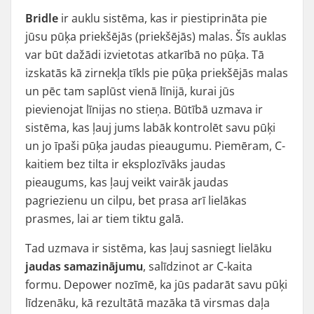
Bridle
ir auklu sistēma, kas ir piestiprināta pie
jūsu pūķa priekšējās (priekšējās) malas. Šīs auklas
var būt dažādi izvietotas atkarībā no pūķa. Tā
izskatās kā zirnekļa tīkls pie pūķa priekšējās malas
un pēc tam saplūst vienā līnijā, kurai jūs
pievienojat līnijas no stieņa. Būtībā uzmava ir
sistēma, kas ļauj jums labāk kontrolēt savu pūķi
un jo īpaši pūķa jaudas pieaugumu. Piemēram, C-
kaitiem bez tilta ir eksplozīvāks jaudas
pieaugums, kas ļauj veikt vairāk jaudas
pagriezienu un cilpu, bet prasa arī lielākas
prasmes, lai ar tiem tiktu galā.
Tad uzmava ir sistēma, kas ļauj sasniegt lielāku
jaudas samazinājumu
, salīdzinot ar C-kaita
formu. Depower nozīmē, ka jūs padarāt savu pūķi
līdzenāku, kā rezultātā mazāka tā virsmas daļa