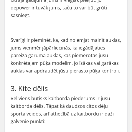
Otrajā gadījumā jums ir vieglāk piekļūt, jo
depower ir tuvāk jums, taču to var būt grūti
sasniegt.
Svarīgi ir pieminēt, ka, kad nolemjat mainīt auklas,
jums vienmēr jāpārliecinās, ka iegādājaties
pareizā garuma auklas, kas piemērotas jūsu
konkrētajam pūķa modelim, jo īsākas vai garākas
auklas var apdraudēt jūsu pierasto pūķa kontroli.
3. Kite dēlis
Vēl viens būtisks kaitborda piederums ir jūsu
kaitborda dēlis. Tāpat kā daudzos citos dēļu
sporta veidos, arī attiecībā uz kaitbordu ir daži
galvenie punkti: