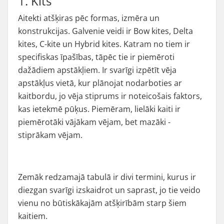
1. Kīts
Aitekti atšķiras pēc formas, izmēra un
konstrukcijas. Galvenie veidi ir Bow kites, Delta
kites, C-kite un Hybrid kites. Katram no tiem ir
specifiskas īpašības, tāpēc tie ir piemēroti
dažādiem apstākļiem. Ir svarīgi izpētīt vēja
apstākļus vietā, kur plānojat nodarboties ar
kaitbordu, jo vēja stiprums ir noteicošais faktors,
kas ietekmē pūķus. Piemēram, lielāki kaiti ir
piemērotāki vājākam vējam, bet mazāki -
stiprākam vējam.
Zemāk redzamajā tabulā ir divi termini, kurus ir
diezgan svarīgi izskaidrot un saprast, jo tie veido
vienu no būtiskākajām atšķirībām starp šiem
kaitiem.