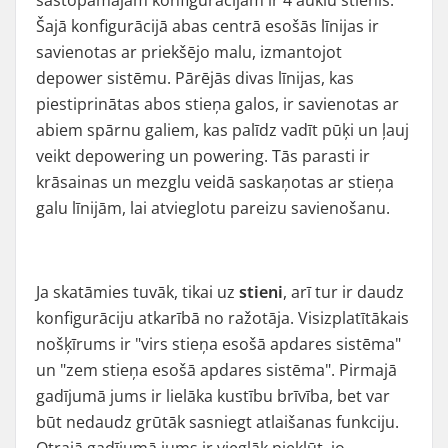
sastopamajām konfigurācijām ir
4 auklu stienis
.
Šajā konfigurācijā abas centrā esošās līnijas ir
savienotas ar priekšējo malu, izmantojot
depower sistēmu. Pārējās divas līnijas, kas
piestiprinātas abos stieņa galos, ir savienotas ar
abiem spārnu galiem, kas palīdz vadīt pūķi un ļauj
veikt depowering un powering. Tās parasti ir
krāsainas un mezglu veidā saskaņotas ar stieņa
galu līnijām, lai atvieglotu pareizu savienošanu.
Ja skatāmies tuvāk, tikai uz
stieni
, arī tur ir daudz
konfigurāciju atkarībā no ražotāja. Visizplatītākais
nošķīrums ir
"virs stieņa esošā apdares sistēma
"
un
"zem stieņa esošā apdares sistēma
". Pirmajā
gadījumā jums ir lielāka kustību brīvība, bet var
būt nedaudz grūtāk sasniegt atlaišanas funkciju.