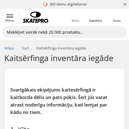
×
365 dienu atgriešanas
4.8 no 5
Menu
Konts
Saglabāts
Grozs
Mājas
Surf
Kaitsērfinga inventāra iegāde
Kaitsērfinga inventāra iegāde
Svarīgākais ekipējums kaitesērfingā ir
kaitborda dēlis un pats pūķis. Šeit jūs varat
atrast noderīgu informāciju, kad lemjat par
kādu no tiem.