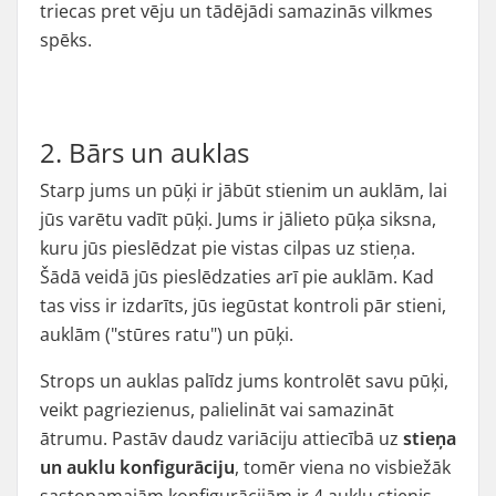
triecas pret vēju un tādējādi samazinās vilkmes
spēks.
2. Bārs un auklas
Starp jums un pūķi ir jābūt stienim un auklām, lai
jūs varētu vadīt pūķi. Jums ir jālieto pūķa siksna,
kuru jūs pieslēdzat pie vistas cilpas uz stieņa.
Šādā veidā jūs pieslēdzaties arī pie auklām. Kad
tas viss ir izdarīts, jūs iegūstat kontroli pār stieni,
auklām ("stūres ratu") un pūķi.
Strops un auklas palīdz jums kontrolēt savu pūķi,
veikt pagriezienus, palielināt vai samazināt
ātrumu. Pastāv daudz variāciju attiecībā uz
stieņa
un auklu konfigurāciju
, tomēr viena no visbiežāk