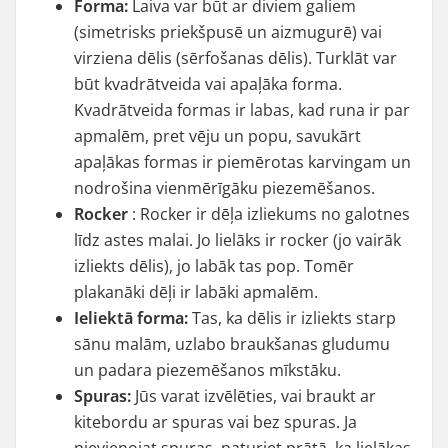
Forma:
Laiva var būt ar diviem galiem
(simetrisks priekšpusē un aizmugurē) vai
virziena dēlis (sērfošanas dēlis). Turklāt var
būt kvadrātveida vai apaļāka forma.
Kvadrātveida formas ir labas, kad runa ir par
apmalēm, pret vēju un popu, savukārt
apaļākas formas ir piemērotas karvingam un
nodrošina vienmērīgāku piezemēšanos.
Rocker
: Rocker ir dēļa izliekums no galotnes
līdz astes malai. Jo lielāks ir rocker (jo vairāk
izliekts dēlis), jo labāk tas pop. Tomēr
plakanāki dēļi ir labāki apmalēm.
Ieliektā forma:
Tas, ka dēlis ir izliekts starp
sānu malām, uzlabo braukšanas gludumu
un padara piezemēšanos mīkstāku.
Spuras:
Jūs varat izvēlēties, vai braukt ar
kitebordu ar spuras vai bez spuras. Ja