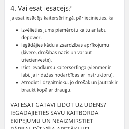
4. Vai esat iesācējs?
Ja esat iesācējs kaitersērfingā, pārliecinieties, ka:
Izvēlieties jums piemērotu kaitu ar labu
depower.
Iegādājies kādu aizsardzības aprīkojumu
(ķivere, drošības nazis un varbūt
triecienveste).
Iziet ievadkursu kaitersērfingā (vienmēr ir
labi, ja ir dažas nodarbības ar instruktoru).
Atrodiet līdzgaitnieku, jo drošāk un jautrāk ir
braukt kopā ar draugu.
VAI ESAT GATAVI LIDOT UZ ŪDENS?
IEGĀDĀJIETIES SAVU KAITBORDA
EKIPĒJUMU UN NEAIZMIRSTIET
PĀRBAUDĪT VĒJA APSTĀKĻUS!