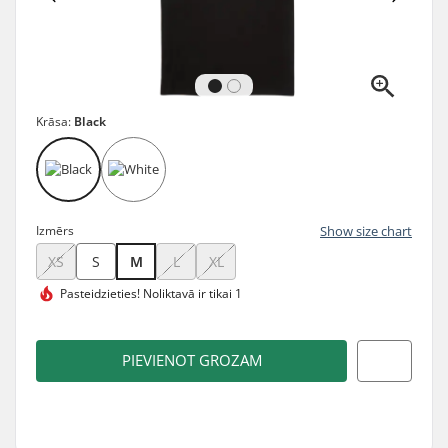
Krāsa:
Black
Izmērs
Show size chart
XS
S
M
L
XL
Pasteidzieties!
Noliktavā ir tikai 1
PIEVIENOT GROZAM