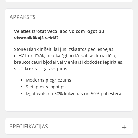
APRAKSTS
Vēlaties izrotāt veco labo Volcom logotipu
vissmalkākajā veidā?
Stone Blank ir šeit, lai jūs izskatītos pēc iespējas
ciešāk un tīrāk, neatkarīgi no tā, vai tas ir uz dēļa,
braucot cauri bļodai vai vienkārši dodoties iepirkties,
šis T-krekls ir gatavs jums.
Moderns piegriezums
Sietspiests logotips
Izgatavots no 50% kokvilnas un 50% poliestera
SPECIFIKĀCIJAS