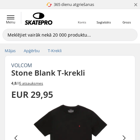
×
365 dienu atgriešanas
4.8 no 5
Menu
Konts
Saglabāts
Grozs
Mājas
Apģērbu
T-Krekli
VOLCOM
Stone Blank T-krekli
4,8
//
6 atsauksmes
EUR 29,95