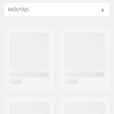
Atbilstība:
Regular Fit
RAŽOTĀJS
Kakls:
Crew Neck
Piedurknes:
Short Sleeve
Vārds:
JA-Distribution ApS
Dizains:
Breast Pocket
Adrese:
Sejrs Alle 2, 8240 Risskov
Materiāls:
100% Cotton
Pasta indekss:
8240
Dzimums:
Men
Pilsēta:
Risskov
Valsts:
Dānija