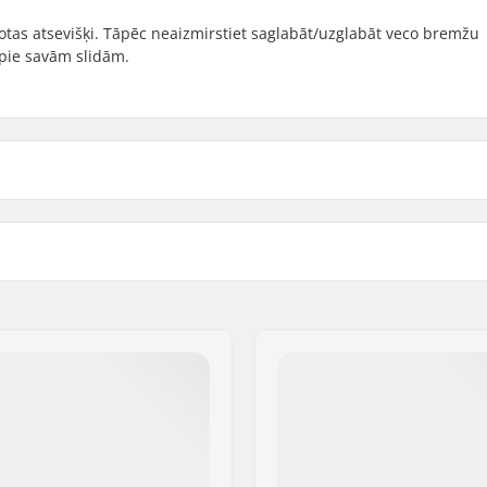
otas atsevišķi. Tāpēc neaizmirstiet saglabāt/uzglabāt veco bremžu
o pie savām slidām.
ded
Brake mounting bolt:
artikelvertriebs GmbH