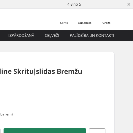
×
4.8 no 5
Konts
Saglabāts
Grozs
IZPĀRDOŠANĀ
CEĻVEŽI
PALĪDZĪBA UN KONTAKTI
line Skrituļslidas Bremžu
s
abaliem)