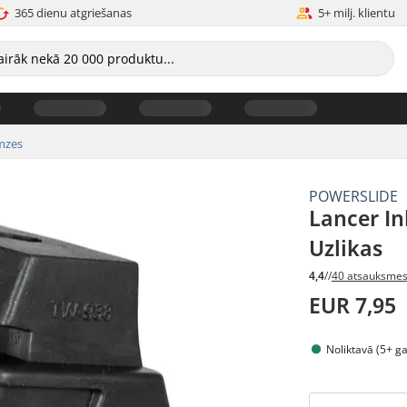
365 dienu atgriešanas
5+ milj. klientu
mzes
POWERSLIDE
Lancer In
Uzlikas
4,4
//
40 atsauksme
EUR 7,95
Noliktavā (5+ g