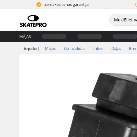
Zemākās cenas garantija
MĀJAS
Mājas
Skrituļslidas
Inline
Daļas
Bre
Atpakaļ