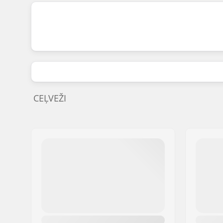
CEĻVEŽI