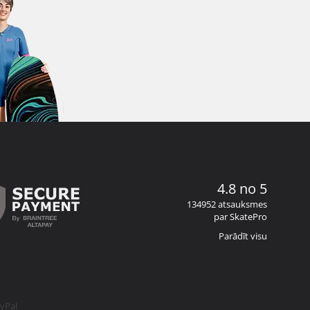
4.8 no 5
134952 atsauksmes
par SkatePro
Parādīt visu