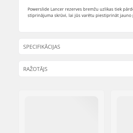
Powerslide Lancer rezerves bremžu uzlikas tiek pārd
stiprinājuma skrūvi, lai jūs varētu piestiprināt jaun
SPECIFIKĀCIJAS
Ass:
Not inclu
RAŽOTĀJS
Vārds:
Powerslide Sport
Adrese:
Esbachgraben 1
Pasta indekss:
95463
Pilsēta:
Bindlach
Valsts:
Vācija