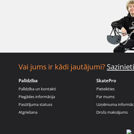
Vai jums ir kādi jautājumi?
Sazinie
Palīdzība
SkatePro
Palīdzība un kontakti
Pieteikties
Piegādes informācija
Par mums
Pasūtījuma statuss
Uzņēmuma informāci
Atgriešana
Drošs maksājums