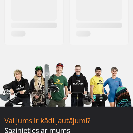
Vai jums ir kādi jautājumi?
Sazinieties ar mums