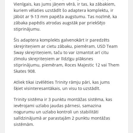
Vienīgais, kas jums jāņem vērā, ir tas, ka zābakiem,
kuriem vēlaties uzstādīt šo adaptera komplektu, ir
jābūt ar 9-13 mm papēža augstumu. Tas nozīmē, ka
zābaka papēdis atrodas augstāk par priekšējo
stiprinājumu.
Šis adaptera komplekts galvenokārt ir paredzēts
skrejriteņiem ar cietu zābaku, piemēram, USD Team
Sway skrejriteņiem, taču to var izmantot arī citu
zīmolu skrejriteņiem ar līdzīgu plāksnes
stiprinājumu, piemēram, Roces Majestic 12 vai Them
Skates 908.
Atliek tikai izvēlēties Trinity rāmju pāri, kas jums
šķiet visinteresantākais, un visu to uzstādīt.
Trinity sistēma ir 3 punktu montāžas sistēma, kas
ievērojami uzlabo jaudas pārnesi, samazina
nogurumu un uzlabo kontroli un stabilitāti
salīdzinājumā ar parastajām 2 punktu montāžas
sistēmām.