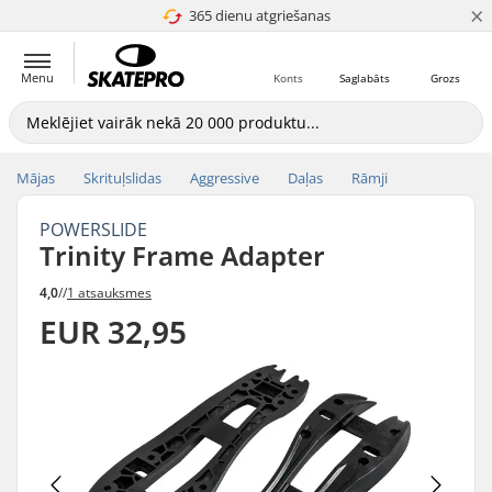
×
365 dienu atgriešanas
4.8 no 5
Menu
Konts
Saglabāts
Grozs
Mājas
Skrituļslidas
Aggressive
Daļas
Rāmji
POWERSLIDE
Trinity Frame Adapter
4,0
//
1 atsauksmes
EUR 32,95