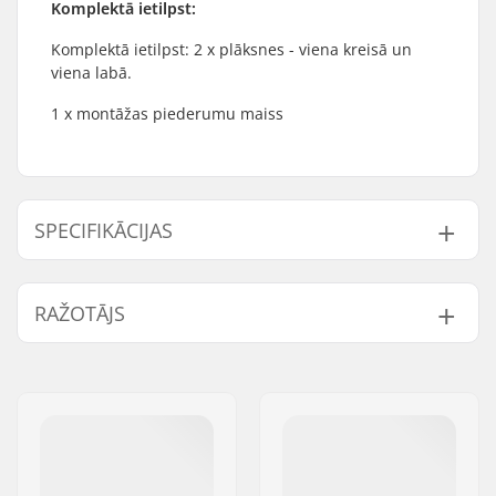
Komplektā ietilpst:
Komplektā ietilpst: 2 x plāksnes - viena kreisā un
viena labā.
1 x montāžas piederumu maiss
SPECIFIKĀCIJAS
Rāmja materiāls:
Fiber glass
RAŽOTĀJS
Montāža:
Trinity
Vārds:
Powerslide
Sportartikelvertriebs GmbH
Adrese:
Esbachgraben 1
Pasta indekss:
95463
Pilsēta:
Bindlach