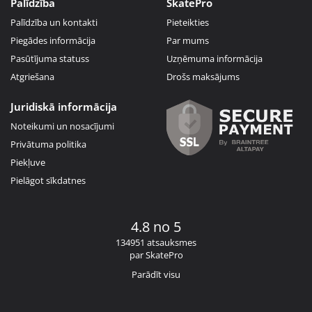
Palīdzība
SkatePro
Palīdzība un kontakti
Pieteikties
Piegādes informācija
Par mums
Pasūtījuma statuss
Uzņēmuma informācija
Atgriešana
Drošs maksājums
Juridiskā informācija
Noteikumi un nosacījumi
Privātuma politika
Piekļuve
Pielāgot sīkdatnes
4.8 no 5
134951 atsauksmes
par SkatePro
Parādīt visu