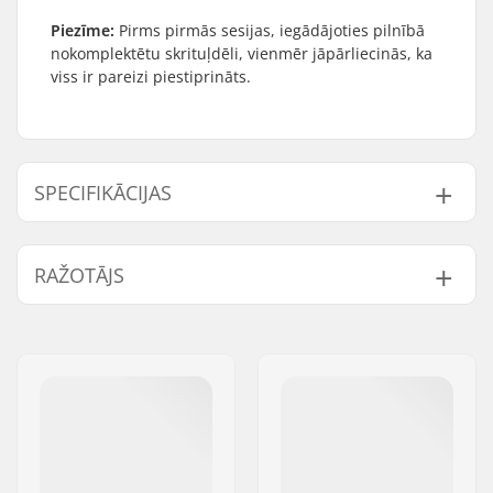
Piezīme:
Pirms pirmās sesijas, iegādājoties pilnībā
nokomplektētu skrituļdēli, vienmēr jāpārliecinās, ka
viss ir pareizi piestiprināts.
SPECIFIKĀCIJAS
Klāja platums:
8" (20.3cm)
RAŽOTĀJS
Klāja garums:
31.6" (80.3cm)
Wheelbase:
14" (35.6cm)
Vārds:
Emporium A/S
Klāja materiāls:
Birch, 7-ply
Adrese:
Rolighedsvej 20, 1958
Papildu materiāli:
American stiff glue
Frederiksberg C
Klāja funkcijas:
Double kicktail
Pasta indekss:
1958
Riteņa diametrs:
52mm
Pilsēta:
Copenhagen
Riteņu cietība:
100A
Valsts:
Dānija
Riteņa materiāls:
PU casted