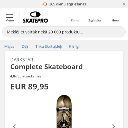
×
365 dienu atgriešanas
4.8 no 5
Menu
Konts
Saglabāts
Grozs
Mājas
Dēļi
Triku Skrituļdēļi
Pilnīgi
DARKSTAR
Complete Skateboard
4,8
//
35 atsauksmes
EUR 89,95