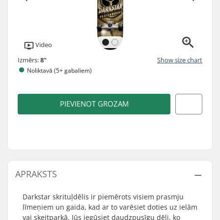
Video
Izmērs:
8"
Show size chart
Noliktavā (5+ gabaliem)
PIEVIENOT GROZAM
APRAKSTS
Darkstar skrituļdēlis ir piemērots visiem prasmju
līmeņiem un gaida, kad ar to varēsiet doties uz ielām
vai skeitparkā. Jūs iegūsiet daudzpusīgu dēli, ko