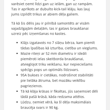
varēsiet ņemt līdzi gan uz ielām, gan uz rampām.
Tas ir aprīkots ar dubulto kick-tail klāju, kas ļauj
jums izpildīt trikus ar abiem dēļa galiem.
Tā kā šis dēlis jau ir pilnībā samontēts ar visām
vajadzīgajām detaļām, tas ir gatavs braukšanai
uzreiz pēc izņemšanas no kastes.
Klājs izgatavots no 7 slāņu bērza, kam piemīt
tādas īpašības kā izturība, cietība un vieglums.
Mazie riteņi ar 52 mm diametru ir ideāli
piemēroti ielas skeitborda braukšanai,
atvieglojot triku veikšanu, kur nepieciešams
spēcīgs pops un optimāls līdzsvars.
95A bukses ir cietākas, nodrošinot stabilitāti
pie lielāka ātruma, bet mazāku veiklību
pagriezienos.
Tā kā klāja krāsas ir fiksētas, jūs saņemsiet dēli
tādā pašā krāsā, kāda redzama attēlos.
Lūdzu, ņemiet vērā, ka šī dēļa maksimālais
braucēja svars ir 90 kg.