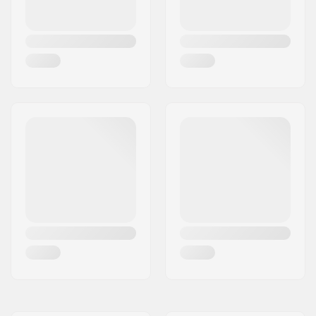
Gultņa precizitāte:
ABEC-7
Ieliekts:
Medium
Treki veids:
Standard kingpin,
Standard hanger
Treku gumijas:
95A
Smilšpapīrs:
Pre-gripped
Maksimālais braucēja
90 kg
svars: