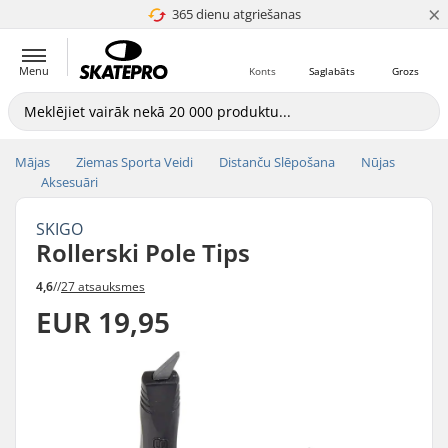
×
365 dienu atgriešanas
4.8 no 5
Menu
Konts
Saglabāts
Grozs
Mājas
Ziemas Sporta Veidi
Distanču Slēpošana
Nūjas
Aksesuāri
SKIGO
Rollerski Pole Tips
4,6
//
27 atsauksmes
EUR 19,95