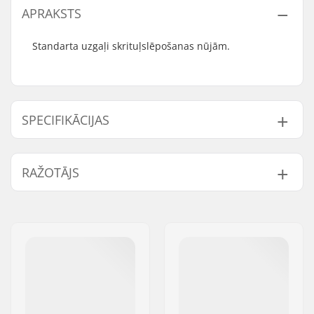
APRAKSTS
Standarta uzgaļi skrituļslēpošanas nūjām.
SPECIFIKĀCIJAS
Iekšējais dziļums:
47mm
RAŽOTĀJS
Iekšējais diametrs:
8mm, 10mm
Vārds:
SkiGO AB
Adrese:
Fasadvägen 9
Pasta indekss:
98141
Pilsēta:
Kiruna
Valsts:
Zviedrija