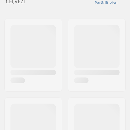
CEĻVEŽI
Parādīt visu