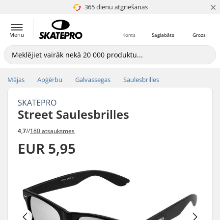
×
365 dienu atgriešanas
4.8 no 5
Menu
Konts
Saglabāts
Grozs
Mājas
Apģērbu
Galvassegas
Saulesbrilles
SKATEPRO
Street Saulesbrilles
4,7
//
180 atsauksmes
EUR 5,95