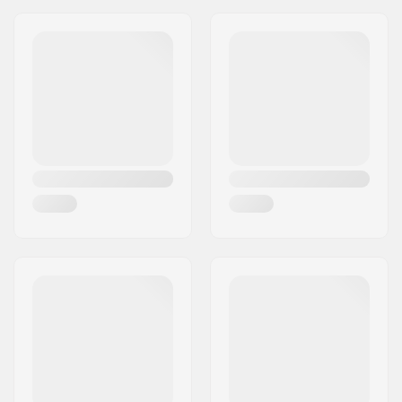
Adrese:
Omega 6
Pasta indekss:
8382
Pilsēta:
Hinnerup
Valsts:
Dānija