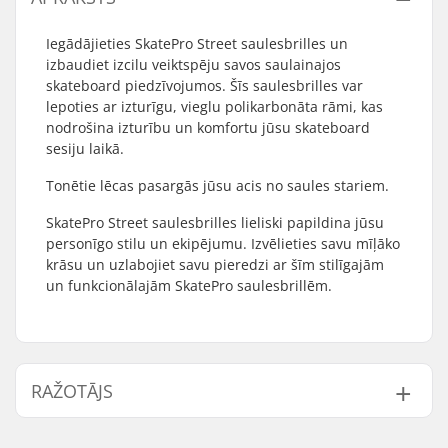
Iegādājieties SkatePro Street saulesbrilles un
izbaudiet izcilu veiktspēju savos saulainajos
skateboard piedzīvojumos. Šīs saulesbrilles var
lepoties ar izturīgu, vieglu polikarbonāta rāmi, kas
nodrošina izturību un komfortu jūsu skateboard
sesiju laikā.
Tonētie lēcas pasargās jūsu acis no saules stariem.
SkatePro Street saulesbrilles lieliski papildina jūsu
personīgo stilu un ekipējumu. Izvēlieties savu mīļāko
krāsu un uzlabojiet savu pieredzi ar šīm stilīgajām
un funkcionālajām SkatePro saulesbrillēm.
RAŽOTĀJS
Vārds:
Centrano ApS