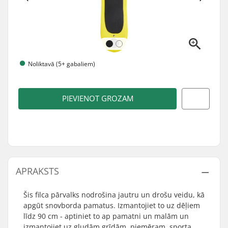
Noliktavā (5+ gabaliem)
PIEVIENOT GROZAM
APRAKSTS
Šis filca pārvalks nodrošina jautru un drošu veidu, kā
apgūt snovborda pamatus. Izmantojiet to uz dēļiem
līdz 90 cm - aptiniet to ap pamatni un malām un
izmantojiet uz gludām grīdām, piemēram, sporta