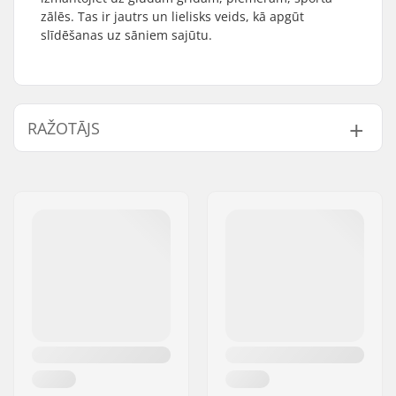
zālēs. Tas ir jautrs un lielisks veids, kā apgūt
slīdēšanas uz sāniem sajūtu.
RAŽOTĀJS
Vārds:
Burton Sportartikel GmbH
Adrese:
Haller Strasse 111
Pasta indekss:
6020
Pilsēta:
Innsbruck
Valsts:
Austrija