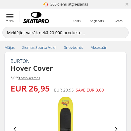
×
365 dienu atgriešanas
4.8 no 5
Menu
Konts
Saglabāts
Grozs
Mājas
Ziemas Sporta Veidi
Snovbords
Aksesuāri
BURTON
Hover Cover
5,0
//
9 atsauksmes
EUR 26,95
EUR 29,95
SAVE
EUR 3,00