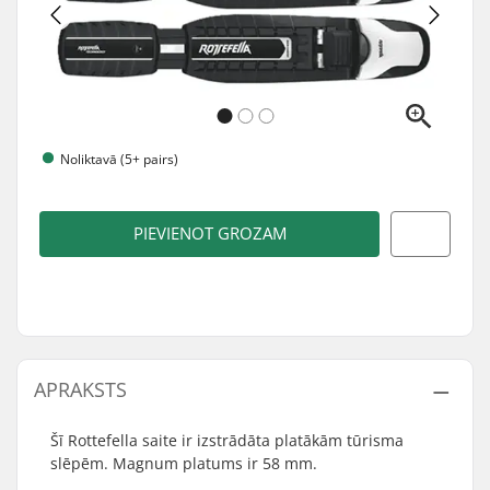
Noliktavā (5+ pairs)
PIEVIENOT GROZAM
APRAKSTS
Šī Rottefella saite ir izstrādāta platākām tūrisma
slēpēm. Magnum platums ir 58 mm.