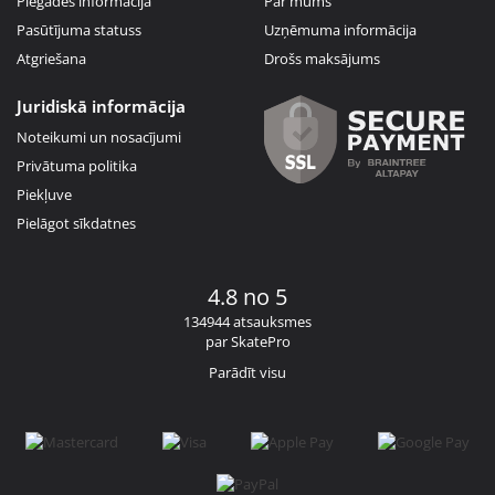
Piegādes informācija
Par mums
Pasūtījuma statuss
Uzņēmuma informācija
Atgriešana
Drošs maksājums
Juridiskā informācija
Noteikumi un nosacījumi
Privātuma politika
Piekļuve
Pielāgot sīkdatnes
4.8 no 5
134944 atsauksmes
par SkatePro
Parādīt visu