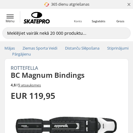
×
365 dienu atgriešanas
4.8 no 5
Menu
Konts
Saglabāts
Grozs
Mājas
Ziemas Sporta Veidi
Distanču Slēpošana
Stiprinājumi
Pārgājienu
ROTTEFELLA
BC Magnum Bindings
4,8
//
9 atsauksmes
EUR 119,95