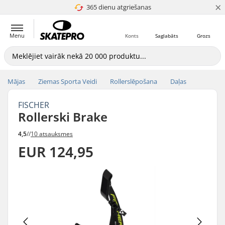
×
365 dienu atgriešanas
4.8 no 5
Menu
Konts
Saglabāts
Grozs
Mājas
Ziemas Sporta Veidi
Rollerslēpošana
Daļas
FISCHER
Rollerski Brake
4,5
//
10 atsauksmes
EUR 124,95