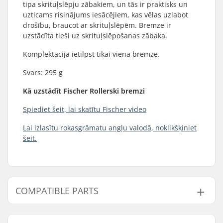
tipa skrituļslēpju zābakiem, un tās ir praktisks un
uzticams risinājums iesācējiem, kas vēlas uzlabot
drošību, braucot ar skrituļslēpēm. Bremze ir
uzstādīta tieši uz skrituļslēpošanas zābaka.
Komplektācijā ietilpst tikai viena bremze.
Svars: 295 g
Kā uzstādīt Fischer Rollerski bremzi
Spiediet šeit, lai skatītu Fischer video
Lai izlasītu rokasgrāmatu angļu valodā, noklikšķiniet
šeit.
COMPATIBLE PARTS
Find products compatible with Fischer Rollerski