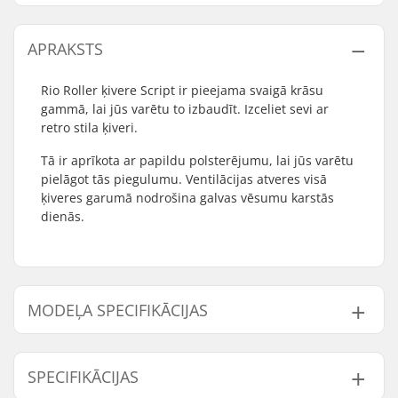
APRAKSTS
Rio Roller ķivere Script ir pieejama svaigā krāsu
gammā, lai jūs varētu to izbaudīt. Izceliet sevi ar
retro stila ķiveri.
Tā ir aprīkota ar papildu polsterējumu, lai jūs varētu
pielāgot tās piegulumu. Ventilācijas atveres visā
ķiveres garumā nodrošina galvas vēsumu karstās
dienās.
MODEĻA SPECIFIKĀCIJAS
Modelis
Iekšējais mērījums
SPECIFIKĀCIJAS
XXS/XS
19.29" (49cm), 19.69" (50cm), 20.08" (51cm), 20.