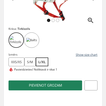
Krāsa:
Tirkīzzils
Izmērs
Show size chart
XXS/XS
S/M
L/XL
Pasteidzieties!
Noliktavā ir tikai 1
PIEVIENOT GROZAM