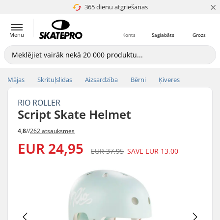
×
365 dienu atgriešanas
4.8 no 5
Menu
Konts
Saglabāts
Grozs
Mājas
Skrituļslidas
Aizsardzība
Bērni
Ķiveres
RIO ROLLER
Script Skate Helmet
4,8
//
262 atsauksmes
EUR 24,95
EUR 37,95
SAVE
EUR 13,00