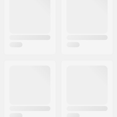
Pilsēta:
Hinnerup
Stiprinājums:
Not included
Valsts:
Dānija
Svars uz pāru:
1500g
Flex:
Stiff
Rāmja augstums:
20 mm
Rāmja platums:
45 mm
Rāmja materiāls:
Aluminum
Klīrenss no zemes:
40 mm
Riteņa materiāls:
PU casted
Dakšas veids:
Built-In
Dakšu materiāls:
Aluminum
Riteņa diametrs:
100mm
Plāksne jau iepriekš
No Plate Pre Mounted
uzstādīta:
Riteņa platums:
24mm
Riteņa ātrums:
Standard (2)
Gultņa funkcija:
Free Flowing