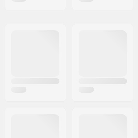
Dubļusargi:
Included
Bremžu tips:
Not included
Montāža:
Partly assembled