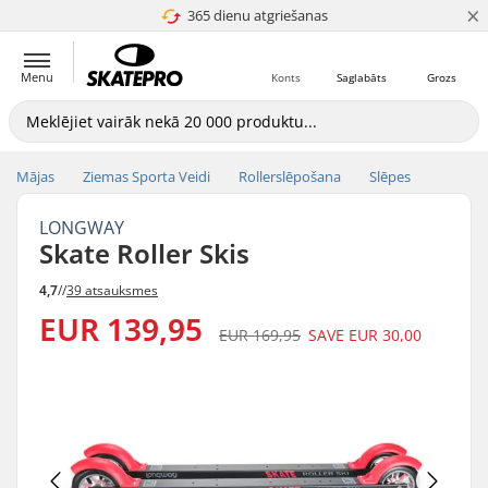
×
365 dienu atgriešanas
4.8 no 5
Menu
Konts
Saglabāts
Grozs
Mājas
Ziemas Sporta Veidi
Rollerslēpošana
Slēpes
LONGWAY
Skate Roller Skis
4,7
//
39 atsauksmes
EUR 139,95
EUR 169,95
SAVE
EUR 30,00