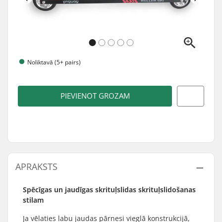
Noliktavā (5+ pairs)
PIEVIENOT GROZAM
APRAKSTS
Spēcīgas un jaudīgas skrituļslidas skrituļslidošanas
stilam
Ja vēlaties labu jaudas pārnesi vieglā konstrukcijā,