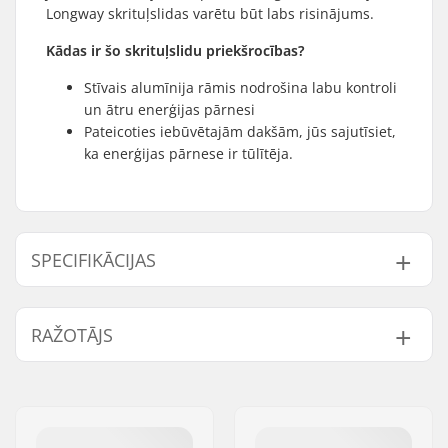
Longway skrituļslidas varētu būt labs risinājums.
Kādas ir šo skrituļslidu priekšrocības?
Stīvais alumīnija rāmis nodrošina labu kontroli
un ātru enerģijas pārnesi
Pateicoties iebūvētajām dakšām, jūs sajutīsiet,
ka enerģijas pārnese ir tūlītēja.
SPECIFIKĀCIJAS
Skrituļslēpes veids:
Skate
RAŽOTĀJS
Saderīga
NNN/NIS
,
Turnamic
,
stiprinājumu sistēma:
SNS Skate
,
Prolink
Vārds:
Centrano ApS
Wheelbase:
600 mm
Adrese:
Omega 6
Maksimālais braucēja
115 kg
Pasta indekss:
8382
svars: