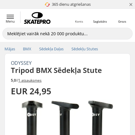
×
365 dienu atgriešanas
4.8 no 5
Menu
Konts
Saglabāts
Grozs
Mājas
BMX
Sēdekļa Daļas
Sēdekļu Stutes
ODYSSEY
Tripod BMX Sēdekļa Stute
5,0
//
1 atsauksmes
EUR 24,95