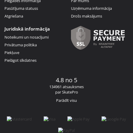
Piegādes informācija
Par mums
Pasūtījuma statuss
Uzņēmuma informācija
Atgriešana
Drošs maksājums
Juridiskā informācija
Noteikumi un nosacījumi
Privātuma politika
Piekļuve
Pielāgot sīkdatnes
4.8 no 5
134961 atsauksmes
par SkatePro
Parādīt visu