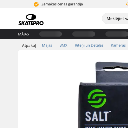
Zemākās cenas garantija
MĀJAS
Mājas
BMX
Riteņi un Detaļas
Kameras
Atpakaļ