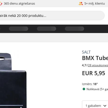
365 dienu atgriešanas
5+ milj. klientu
SALT
BMX Tube
4,7
//
28 atsauksme
EUR 5,95
Izmērs:
18"
Noliktavā (5+ g
1
gabaliem