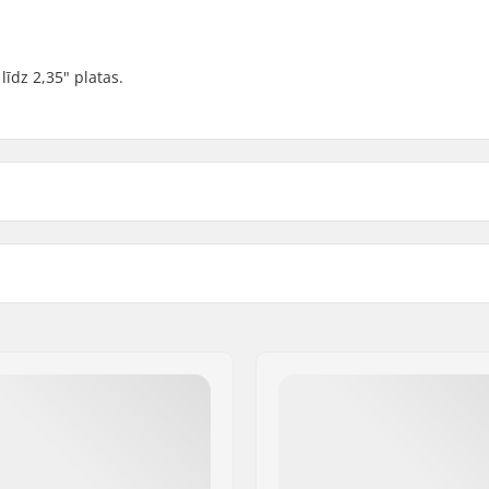
līdz 2,35" platas.
 BMX, Race BMX
Riepas platums:
Svars: