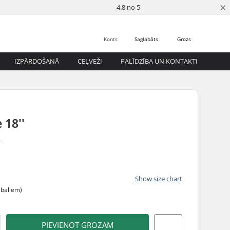
×
4.8 no 5
Konts
Saglabāts
Grozs
IZPĀRDOŠANĀ
CEĻVEŽI
PALĪDZĪBA UN KONTAKTI
 18''
s
Show size chart
abaliem)
PIEVIENOT GROZAM