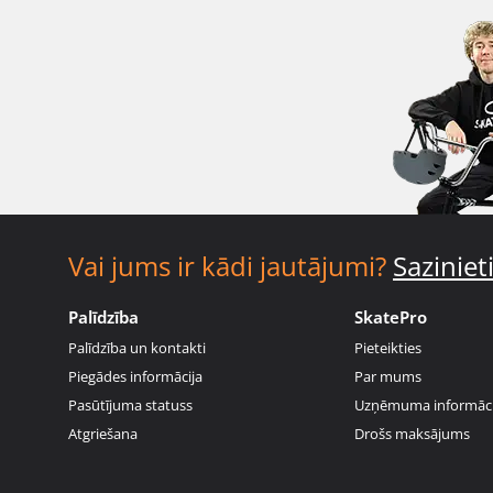
Vai jums ir kādi jautājumi?
Sazinie
Palīdzība
SkatePro
Palīdzība un kontakti
Pieteikties
Piegādes informācija
Par mums
Pasūtījuma statuss
Uzņēmuma informāci
Atgriešana
Drošs maksājums