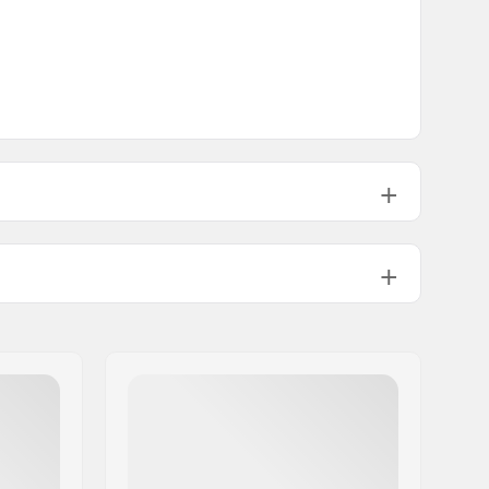
1.95", 2.35"
138g