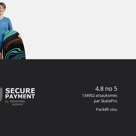
4.8 no 5
134952 atsauksmes
par SkatePro
Parādīt visu