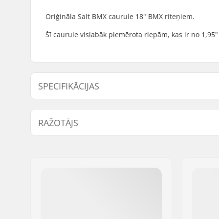
Oriģināla Salt BMX caurule 18" BMX riteņiem.
Šī caurule vislabāk piemērota riepām, kas ir no 1,95" 
SPECIFIKĀCIJAS
BMX disciplīna:
Freestyle
RAŽOTĀJS
Vārsta tips:
Schrader
Riteņa diametrs:
18"
Vārds:
We Make Things GmbH
Adrese:
RICHARD-BYRD-STR. 12
Pasta indekss:
50829
Pilsēta:
Köln
Valsts:
Vācija