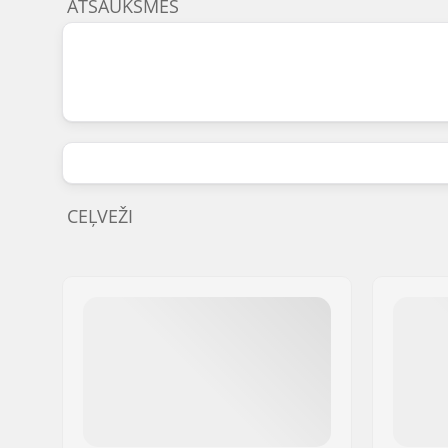
ATSAUKSMES
CEĻVEŽI