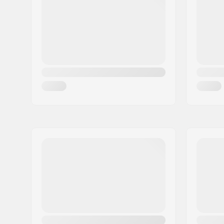
Pilsēta:
Hinnerup
Valsts:
Dānija