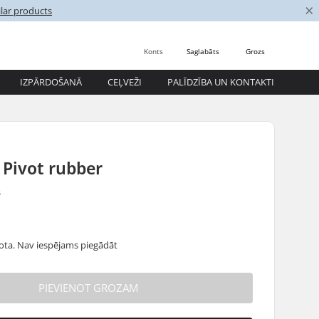
×
lar products
Konts
Saglabāts
Grozs
IZPĀRDOŠANĀ
CEĻVEŽI
PALĪDZĪBA UN KONTAKTI
 Pivot rubber
s
dota. Nav iespējams piegādāt
PIEVIENOT GROZAM