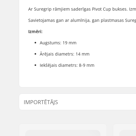
Ar Suregrip rāmjiem saderīgas Pivot Cup bukses. Iz
Savietojamas gan ar alumīnija, gan plastmasas Sure
Izmēri:
Augstums: 19 mm
Ārējais diametrs: 14 mm
Iekšējais diametrs: 8-9 mm
IMPORTĒTĀJS
Vārds:
Centrano ApS
Adrese:
Omega 6
Pasta indekss:
8382