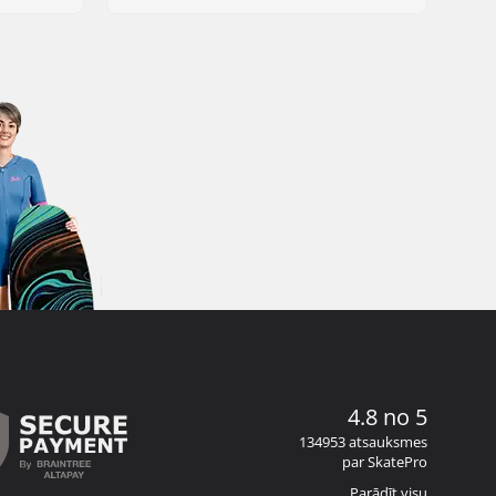
4.8 no 5
134953 atsauksmes
par SkatePro
Parādīt visu