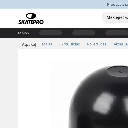
Product is s
MĀJAS
Mājas
Skrituļslidas
Rollerslidas
Aksesuā
Atpakaļ