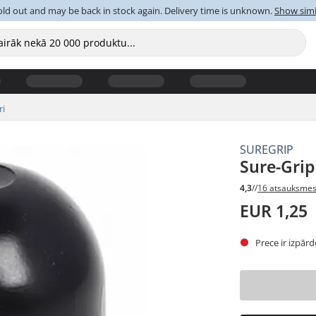
old out and may be back in stock again. Delivery time is unknown.
Show simi
ri
SUREGRIP
Sure-Grip
4,3
//
16 atsauksme
EUR 1,25
Prece ir izpār