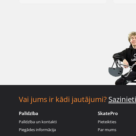
Vai jums ir kādi jautājumi?
Sazinie
Palīdzība
SkatePro
Palīdzība un kontakti
Pieteikties
Piegādes informācija
Par mums