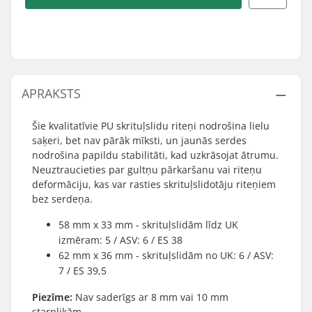
APRAKSTS
Šie kvalitatīvie PU skrituļslidu riteņi nodrošina lielu
saķeri, bet nav pārāk mīksti, un jaunās serdes
nodrošina papildu stabilitāti, kad uzkrāsojat ātrumu.
Neuztraucieties par gultņu pārkaršanu vai riteņu
deformāciju, kas var rasties skrituļslidotāju riteņiem
bez serdeņa.
58 mm x 33 mm - skrituļslidām līdz UK
izmēram: 5 / ASV: 6 / ES 38
62 mm x 36 mm - skrituļslidām no UK: 6 / ASV:
7 / ES 39,5
Piezīme:
Nav saderīgs ar 8 mm vai 10 mm
starplikām.