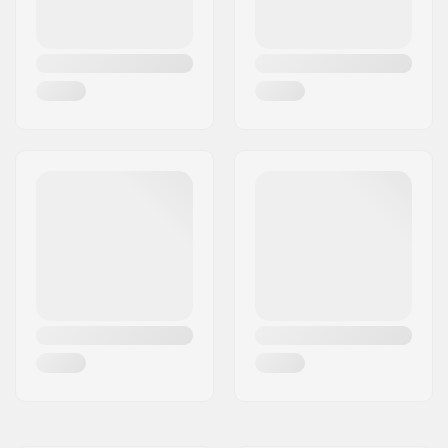
Serdes materiāls:
Nylon
Ieteicams lietotnei:
Outdoor skating