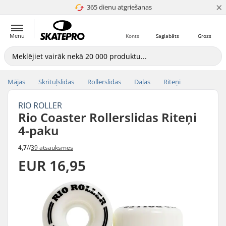
×
365 dienu atgriešanas
4.8 no 5
Menu
Konts
Saglabāts
Grozs
Mājas
Skrituļslidas
Rollerslidas
Daļas
Riteņi
RIO ROLLER
Rio Coaster Rollerslidas Riteņi
4-paku
4,7
//
39 atsauksmes
EUR 16,95