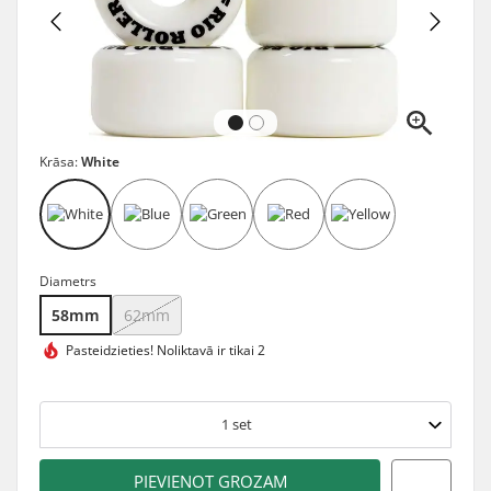
Krāsa:
White
Diametrs
58mm
62mm
Pasteidzieties!
Noliktavā ir tikai 2
1
set
PIEVIENOT GROZAM