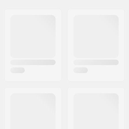
Vārds:
All Sport NV
Adrese:
Hoge Mauw 175
Pasta indekss:
2370
Pilsēta:
Arendonk
Valsts:
Beļģija