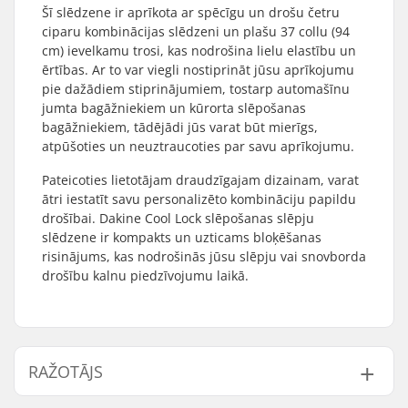
Šī slēdzene ir aprīkota ar spēcīgu un drošu četru
ciparu kombinācijas slēdzeni un plašu 37 collu (94
cm) ievelkamu trosi, kas nodrošina lielu elastību un
ērtības. Ar to var viegli nostiprināt jūsu aprīkojumu
pie dažādiem stiprinājumiem, tostarp automašīnu
jumta bagāžniekiem un kūrorta slēpošanas
bagāžniekiem, tādējādi jūs varat būt mierīgs,
atpūšoties un neuztraucoties par savu aprīkojumu.
Pateicoties lietotājam draudzīgajam dizainam, varat
ātri iestatīt savu personalizēto kombināciju papildu
drošībai. Dakine Cool Lock slēpošanas slēpju
slēdzene ir kompakts un uzticams bloķēšanas
risinājums, kas nodrošinās jūsu slēpju vai snovborda
drošību kalnu piedzīvojumu laikā.
RAŽOTĀJS