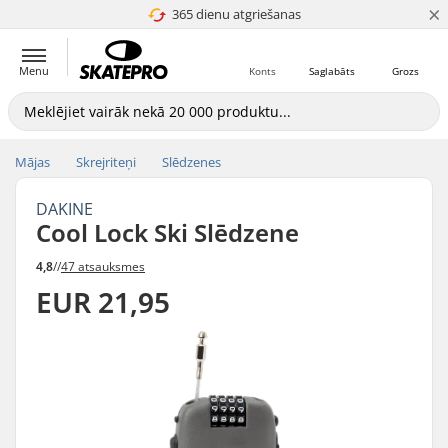
×
365 dienu atgriešanas
4.8 no 5
Menu
Konts
Saglabāts
Grozs
Mājas
Skrejriteņi
Slēdzenes
DAKINE
Cool Lock Ski Slēdzene
4,8
//
47 atsauksmes
EUR 21,95