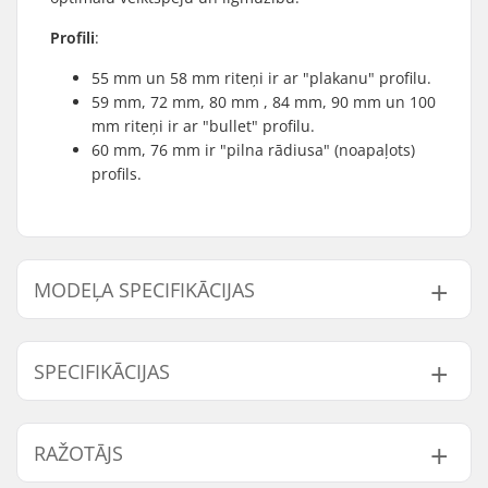
Profili
:
55 mm un 58 mm riteņi ir ar "plakanu" profilu.
59 mm, 72 mm, 80 mm , 84 mm, 90 mm un 100
mm riteņi ir ar "bullet" profilu.
60 mm, 76 mm ir "pilna rādiusa" (noapaļots)
profils.
MODEĻA SPECIFIKĀCIJAS
Modelis
Riteņa diametrs
Riteņu cietība
SPECIFIKĀCIJAS
55mm - 92A
55mm
92A
58mm - 90A
58mm
90A
Riteņi iepakojumā:
4
RAŽOTĀJS
59mm - 90A
59mm
90A
Serdes materiāls:
Nylon
Gultņi:
Not included
72mm - 88A
72mm
88A