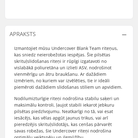
APRAKSTS
Izmantojiet mūsu Undercover Blank Team riteņus,
kas sniedz neierobežotas iespējas. Šie pilsētas
skrituļslidošanas riteņi ir rūpīgi izgatavoti no
vislabākā poliuretāna un izlieti ASV, nodrošinot
vienmērīgu un ātru braukšanu. Ar dažādiem
izmēriem, no kuriem var izvēlēties, tie ir ideāli
piemēroti dažādiem slidošanas stiliem un apvidiem.
Nodilumizturīgie riteņi nodrošina stabilu saķeri un
maksimālu kontroli, ļaujot stabili iekarot jebkuru
pilsētas piedzīvojumu. Neatkarīgi no tā, vai esat
iesācējs, kas vēlas apgūt jaunus trikus, vai arī
pieredzējis skrituļslidotājs, kas cenšas pārvarēt
savas robežas, šie Undercover riteņi nodrošina
optimālu veiktspēju un ilgmūžību.