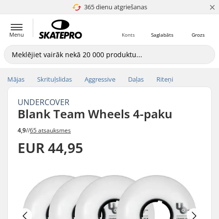
×
365 dienu atgriešanas
4.8 no 5
Menu
Konts
Saglabāts
Grozs
Mājas
Skrituļslidas
Aggressive
Daļas
Riteņi
UNDERCOVER
Blank Team Wheels 4-paku
4,9
//
65 atsauksmes
EUR 44,95