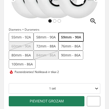
Diametrs + Durometrs
55mm - 92A
58mm - 90A
59mm - 90A
60mm - 90A
72mm - 88A
76mm - 86A
80mm - 86A
84mm - 86A
90mm - 86A
100mm - 86A
Pasteidzieties!
Noliktavā ir tikai 2
1
set
PIEVIENOT GROZAM