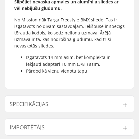
Slīpējiet nevaska apmales un alumīnija sliedes ar
vēl nebijušu gludumu.
No Mission nāk Targa Freestyle BMX sliede. Tas ir
izgatavots no divām sastāvdaļām. Iekšpusē ir spēcīgs
tērauda kodols, ko sedz neilona uzmava. Ārējā
uzmava ir tā, kas nodrošina gludumu, kad trīsi
nevaskotās sliedes.
Izgatavots 14 mm asīm, bet komplektā ir
iekļauti adapteri 10 mm (3/8") asīm.
Pārdod kā vienu vienotu tapu
SPECIFIKĀCIJAS
Ass diametrs:
10mm, 14mm
IMPORTĒTĀJS
Pega garums:
11.4cm
Materiāls:
Chromoly Steel, Nylon