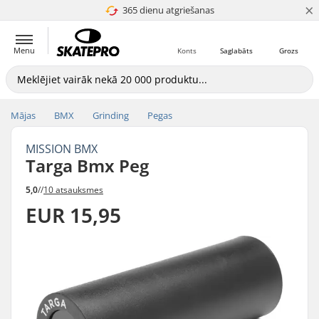
×
365 dienu atgriešanas
4.8 no 5
Menu
Konts
Saglabāts
Grozs
Mājas
BMX
Grinding
Pegas
MISSION BMX
Targa Bmx Peg
5,0
//
10 atsauksmes
EUR 15,95