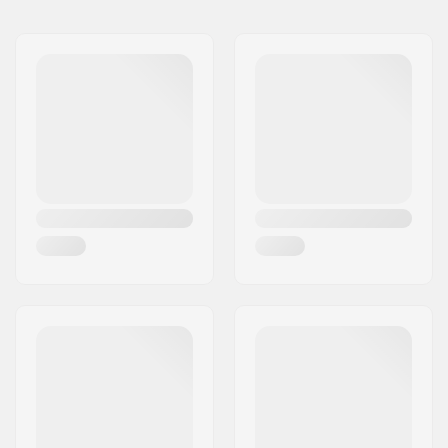
Vārds:
Centrano ApS
Gabali iepakojumā:
1
Adrese:
Omega 6
Svars uz pega:
255g
Pasta indekss:
8382
Pilsēta:
Hinnerup
Valsts:
Dānija