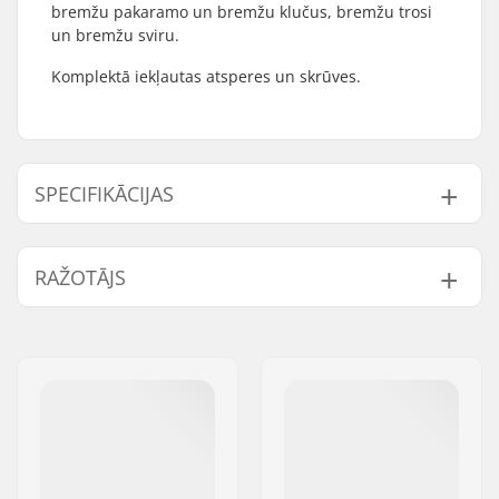
bremžu pakaramo un bremžu klučus, bremžu trosi
un bremžu sviru.
Komplektā iekļautas atsperes un skrūves.
SPECIFIKĀCIJAS
Kabeļa garums:
130cm
RAŽOTĀJS
BMX Brake:
Rear
Saderīgs žiro:
No
Vārds:
We Make Things GmbH
Svars:
394g
Adrese:
RICHARD-BYRD-STR. 12
Pasta indekss:
50829
Pilsēta:
Köln
Valsts:
Vācija