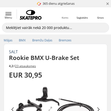
×
365 dienu atgriešanas
4.8 no 5
Menu
Konts
Saglabāts
Grozs
Mājas
BMX
Bremžu Daļas
Bremzes
SALT
Rookie BMX U-Brake Set
4,2
//
23 atsauksmes
EUR 30,95