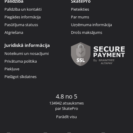
Palīdzība
SkatePro
Palīdzība un kontakti
Pieteikties
Piegādes informācija
Par mums
Pasūtījuma statuss
Uzņēmuma informācija
Atgriešana
Drošs maksājums
Juridiskā informācija
Noteikumi un nosacījumi
Privātuma politika
Piekļuve
Pielāgot sīkdatnes
4.8 no 5
134942 atsauksmes
par SkatePro
Parādīt visu