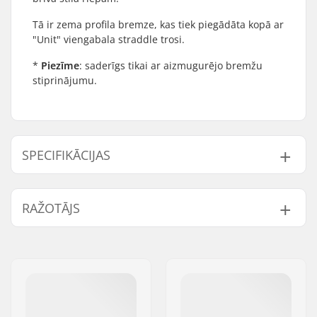
Tā ir zema profila bremze, kas tiek piegādāta kopā ar
"Unit" viengabala straddle trosi.
*
Piezīme
: saderīgs tikai ar aizmugurējo bremžu
stiprinājumu.
SPECIFIKĀCIJAS
BMX Brake:
Rear
RAŽOTĀJS
Svars:
171g
Vārds:
We Make Things GmbH
Adrese:
RICHARD-BYRD-STR. 12
Pasta indekss:
50829
Pilsēta:
Köln