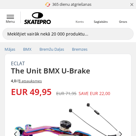
×
365 dienu atgriešanas
4.8 no 5
Menu
Konts
Saglabāts
Grozs
Mājas
BMX
Bremžu Daļas
Bremzes
ECLAT
The Unit BMX U-Brake
4,0
//
8 atsauksmes
EUR 49,95
EUR 71,95
SAVE
EUR 22,00