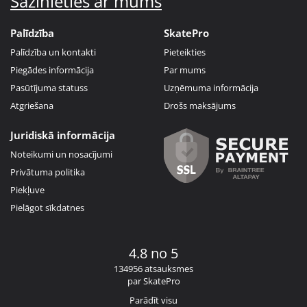
Sazinieties ar mums
Palīdzība
SkatePro
Palīdzība un kontakti
Pieteikties
Piegādes informācija
Par mums
Pasūtījuma statuss
Uzņēmuma informācija
Atgriešana
Drošs maksājums
Juridiskā informācija
Noteikumi un nosacījumi
Privātuma politika
Piekļuve
Pielāgot sīkdatnes
4.8 no 5
134956 atsauksmes
par SkatePro
Parādīt visu