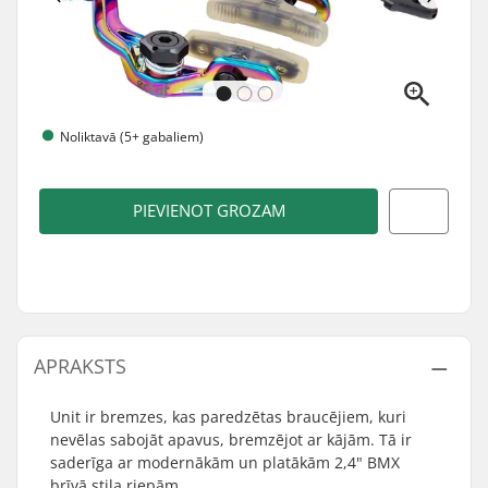
Noliktavā (5+ gabaliem)
PIEVIENOT GROZAM
APRAKSTS
Unit ir bremzes, kas paredzētas braucējiem, kuri
nevēlas sabojāt apavus, bremzējot ar kājām. Tā ir
saderīga ar modernākām un platākām 2,4" BMX
brīvā stila riepām.