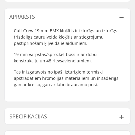
APRAKSTS
Cult Crew 19 mm BMX kloķītis ir izturīgs un izturīgs
trīsdaļīgs cauruļveida kloķītis ar stiegrojumu
pastiprinošām ķīļveida ielaidumiem.
19 mm vārpstas/sprocket boss ir ar dobu
konstrukciju un 48 rievsavienojumiem.
Tas ir izgatavots no īpaši izturīgiem termiski
apstrādātiem hromolijas materiāliem un ir saderīgs
gan ar kreiso, gan ar labo braucamo pusi.
SPECIFIKĀCIJAS
Vadītāja puse:
Left, Right