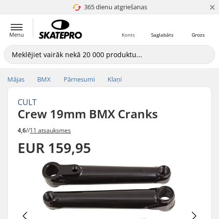
×
365 dienu atgriešanas
4.8 no 5
Menu
Konts
Saglabāts
Grozs
Mājas
BMX
Pārnesumi
Klaņi
CULT
Crew 19mm BMX Cranks
4,6
//
11 atsauksmes
EUR 159,95