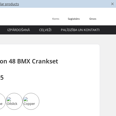
×
lar products
Konts
Saglabāts
Grozs
IZPĀRDOŠANĀ
CEĻVEŽI
PALĪDZĪBA UN KONTAKTI
ron 48 BMX Crankset
95