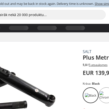
old out and may be back in stock again. Delivery time is unknown.
Show simi
SALT
Plus Met
5,0
//
5 atsauksmes
EUR 139,
Krāsa:
Black