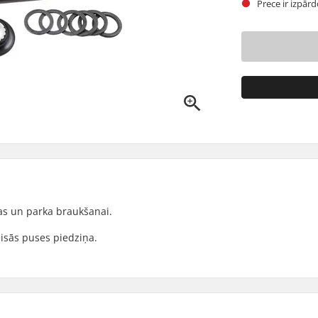
Prece ir izpār
as un parka braukšanai.
eisās puses piedziņa.