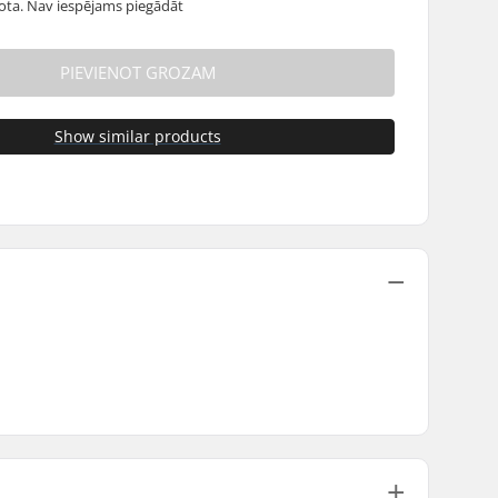
dota. Nav iespējams piegādāt
PIEVIENOT GROZAM
Show similar products