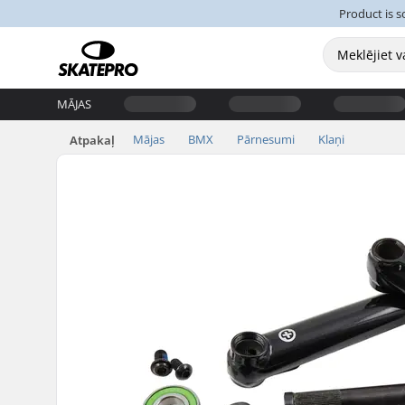
Product is s
MĀJAS
Mājas
BMX
Pārnesumi
Klaņi
Atpakaļ