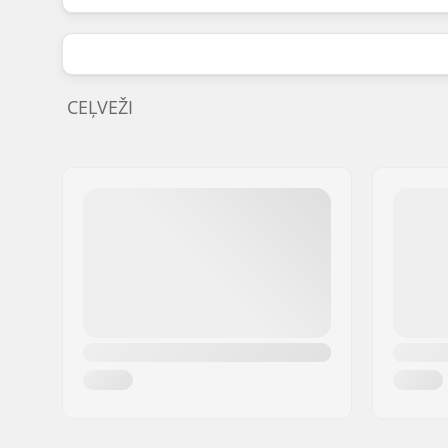
CEĻVEŽI