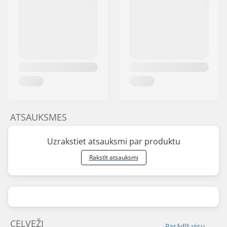
ATSAUKSMES
Uzrakstiet atsauksmi par produktu
Rakstīt atsauksmi
CEĻVEŽI
Parādīt visu