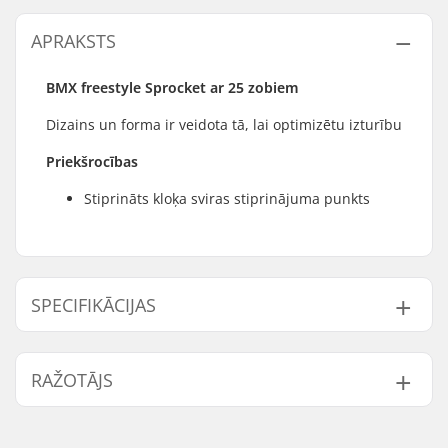
APRAKSTS
BMX freestyle Sprocket ar 25 zobiem
Dizains un forma ir veidota tā, lai optimizētu izturību
Priekšrocības
Stiprināts kloķa sviras stiprinājuma punkts
SPECIFIKĀCIJAS
Zobu skaits:
25T
RAŽOTĀJS
Zobrata stiprinājums:
19mm, 24mm
Sprocket guard:
No
Vārds:
We Make Things GmbH