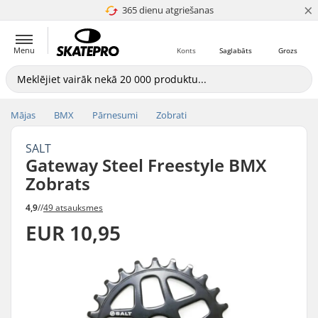
×
365 dienu atgriešanas
4.8 no 5
Menu
Konts
Saglabāts
Grozs
Mājas
BMX
Pārnesumi
Zobrati
SALT
Gateway Steel Freestyle BMX
Zobrats
4,9
//
49 atsauksmes
EUR 10,95