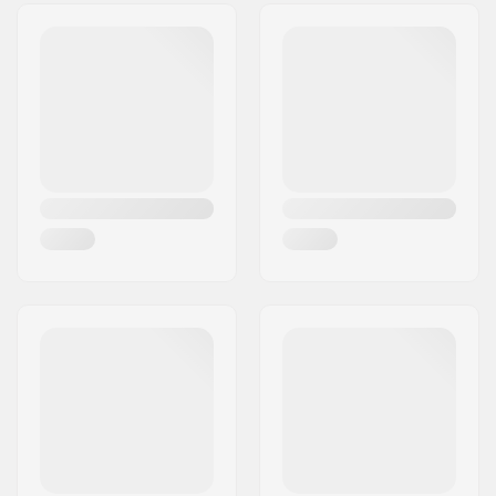
Adrese:
RICHARD-BYRD-STR. 12
Pasta indekss:
50829
Pilsēta:
Köln
Valsts:
Vācija