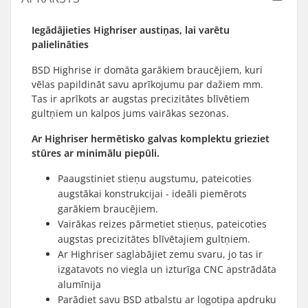
Iegādājieties Highriser austiņas, lai varētu
palielināties
BSD Highrise ir domāta garākiem braucējiem, kuri
vēlas papildināt savu aprīkojumu par dažiem mm.
Tas ir aprīkots ar augstas precizitātes blīvētiem
gultņiem un kalpos jums vairākas sezonas.
Ar Highriser hermētisko galvas komplektu grieziet
stūres ar minimālu piepūli.
Paaugstiniet stieņu augstumu, pateicoties
augstākai konstrukcijai - ideāli piemērots
garākiem braucējiem.
Vairākas reizes pārmetiet stieņus, pateicoties
augstas precizitātes blīvētajiem gultņiem.
Ar Highriser saglabājiet zemu svaru, jo tas ir
izgatavots no viegla un izturīga CNC apstrādāta
alumīnija
Parādiet savu BSD atbalstu ar logotipa apdruku