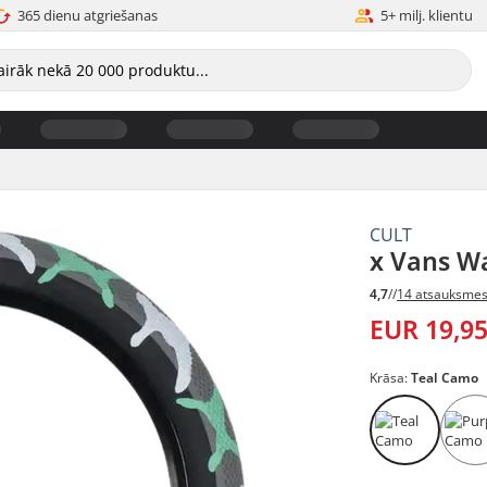
365 dienu atgriešanas
5+ milj. klientu
CULT
x Vans Wa
4,7
//
14 atsauksme
EUR 19,9
Krāsa:
Teal Camo