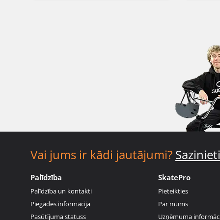
Vai jums ir kādi jautājumi?
Sazinie
Palīdzība
SkatePro
Palīdzība un kontakti
Pieteikties
Piegādes informācija
Par mums
Pasūtījuma statuss
Uzņēmuma informāci