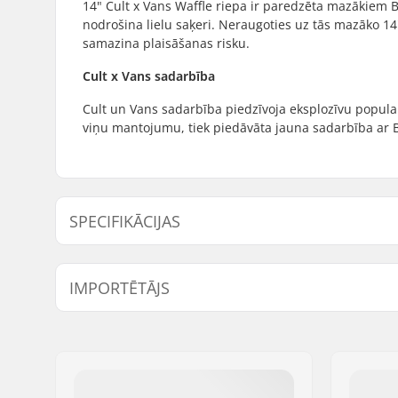
14" Cult x Vans Waffle riepa ir paredzēta mazākiem BM
nodrošina lielu saķeri. Neraugoties uz tās mazāko 14"
samazina plaisāšanas risku.
Cult x Vans sadarbība
Cult un Vans sadarbība piedzīvoja eksplozīvu popular
viņu mantojumu, tiek piedāvāta jauna sadarbība ar BM
SPECIFIKĀCIJAS
BMX disciplīna:
Freestyle
IMPORTĒTĀJS
Riteņa diametrs:
14"
Riepas platums:
2.2"
Vārds:
Centrano ApS
Var salocīt:
Not Folda
Adrese:
Omega 6
Pasta indekss:
8382