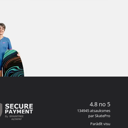
4.8 no 5
134945 atsauksmes
par SkatePro
Parādīt visu