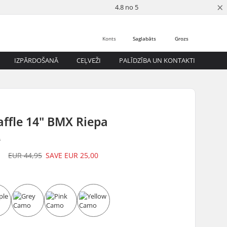
×
4.8 no 5
Konts
Saglabāts
Grozs
IZPĀRDOŠANĀ
CEĻVEŽI
PALĪDZĪBA UN KONTAKTI
ffle 14" BMX Riepa
s
5
EUR 44,95
SAVE
EUR 25,00