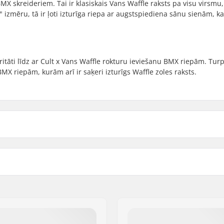
X skreideriem. Tai ir klasiskais Vans Waffle raksts pa visu virsmu,
 izmēru, tā ir ļoti izturīga riepa ar augstspiediena sānu sienām, k
itāti līdz ar Cult x Vans Waffle rokturu ieviešanu BMX riepām. Tur
X riepām, kurām arī ir saķeri izturīgs Waffle zoles raksts.
 BMX
Riepu spiediens:
Svars:
Gabali iepakojumā:
ble
Tubeless Gatavs: