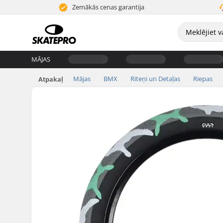
Zemākās cenas garantija
MĀJAS
Mājas
BMX
Riteņi un Detaļas
Riepas
Atpakaļ