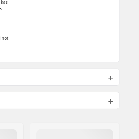
 kas
as
pinot
65psi
515g
1
No