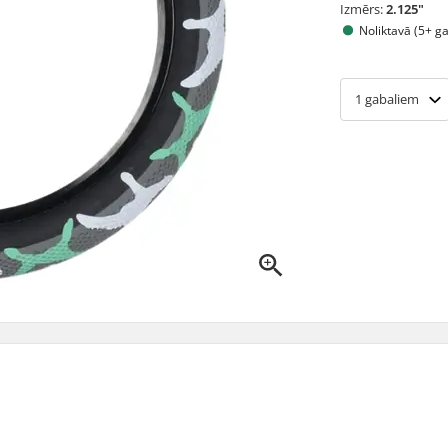
Izmērs:
2.125"
Noliktavā (5+ g
1
gabaliem