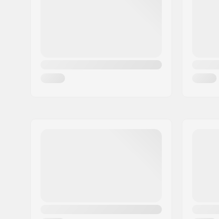
Pilsēta:
Hinnerup
Valsts:
Dānija