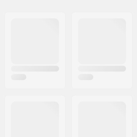
Vārds:
Centrano ApS
Riteņa diametrs:
16"
Adrese:
Omega 6
Riepas platums:
2.3"
Pasta indekss:
8382
Var salocīt:
Not Foldable
Pilsēta:
Hinnerup
Riepu spiediens:
65psi
Valsts:
Dānija
Svars:
589g
Gabali iepakojumā:
1
Tubeless Gatavs:
No