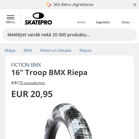
×
365 dienu atgriešanas
4.8 no 5
Menu
Konts
Saglabāts
Grozs
Mājas
BMX
Riteņi un Detaļas
Riepas
FICTION BMX
16" Troop BMX Riepa
4,9
//
76 atsauksmes
EUR 20,95