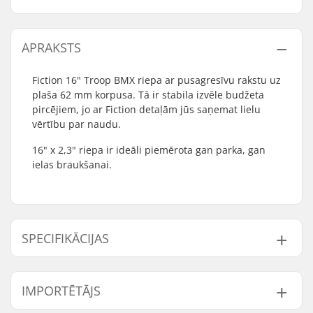
APRAKSTS
Fiction 16" Troop BMX riepa ar pusagresīvu rakstu uz
plaša 62 mm korpusa. Tā ir stabila izvēle budžeta
pircējiem, jo ar Fiction detaļām jūs saņemat lielu
vērtību par naudu.
16" x 2,3" riepa ir ideāli piemērota gan parka, gan
ielas braukšanai.
SPECIFIKĀCIJAS
BMX disciplīna:
Freestyle BMX
IMPORTĒTĀJS
Riepu raksts:
Directional tread
Riepu materiāls:
Rubber compound