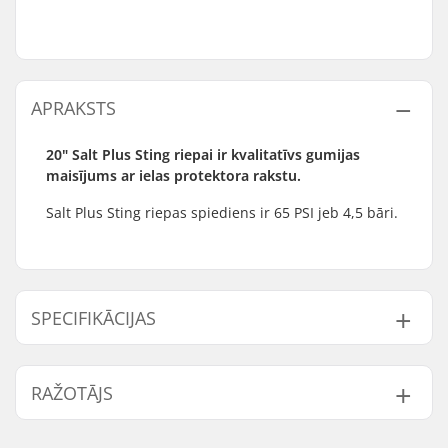
APRAKSTS
20" Salt Plus Sting riepai ir kvalitatīvs gumijas
maisījums ar ielas protektora rakstu.
Salt Plus Sting riepas spiediens ir 65 PSI jeb 4,5 bāri.
SPECIFIKĀCIJAS
BMX disciplīna:
Freestyle BMX
RAŽOTĀJS
Riepu raksts:
Low-profile tread
Riepu materiāls:
Rubber compound
Vārds:
We Make Things GmbH
Riteņa diametrs:
20"