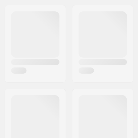
Adrese:
RICHARD-BYRD-STR. 12
Riepas platums:
2.4"
Pasta indekss:
50829
Var salocīt:
Not Foldable
Pilsēta:
Köln
Riepu spiediens:
65psi
Valsts:
Vācija
Svars:
690g
Gabali iepakojumā:
1
Tubeless Gatavs:
No