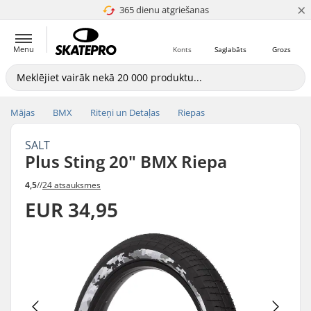
×
365 dienu atgriešanas
4.8 no 5
Menu
Konts
Saglabāts
Grozs
Mājas
BMX
Riteņi un Detaļas
Riepas
SALT
Plus Sting 20" BMX Riepa
4,5
//
24 atsauksmes
EUR 34,95