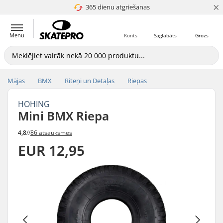
×
365 dienu atgriešanas
4.8 no 5
Menu
Konts
Saglabāts
Grozs
Mājas
BMX
Riteņi un Detaļas
Riepas
HOHING
Mini BMX Riepa
4,8
//
86 atsauksmes
EUR 12,95