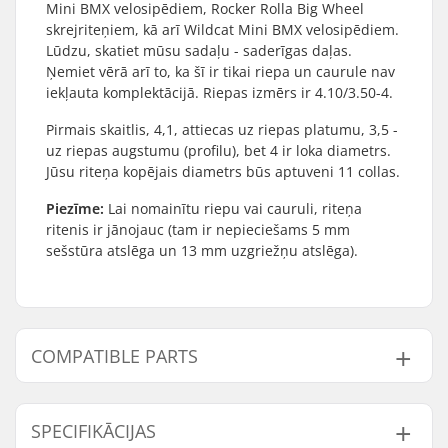
Mini BMX velosipēdiem, Rocker Rolla Big Wheel
skrejriteņiem, kā arī Wildcat Mini BMX velosipēdiem.
Lūdzu, skatiet mūsu sadaļu - saderīgas daļas.
Ņemiet vērā arī to, ka šī ir tikai riepa un caurule nav
iekļauta komplektācijā. Riepas izmērs ir 4.10/3.50-4.
Pirmais skaitlis, 4,1, attiecas uz riepas platumu, 3,5 -
uz riepas augstumu (profilu), bet 4 ir loka diametrs.
Jūsu riteņa kopējais diametrs būs aptuveni 11 collas.
Piezīme:
Lai nomainītu riepu vai cauruli, riteņa
ritenis ir jānojauc (tam ir nepieciešams 5 mm
sešstūra atslēga un 13 mm uzgriežņu atslēga).
COMPATIBLE PARTS
Find products compatible with Hohing Mini BMX
Riepa:
SPECIFIKĀCIJAS