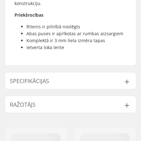
konstrukciju.
Priekšrocības
Ritenis ir pilnībā noslēgts
Abas puses ir aprīkotas ar rumbas aizsargiem
Komplektā ir 3 mm liela izmēra tapas
Ietverta loka lente
SPECIFIKĀCIJAS
BMX disciplīna:
Freestyle BMX
RAŽOTĀJS
Aploce materiāls:
Alloy
BMX riteņi:
Front
Vārds:
We Make Things GmbH
Riteņa diametrs:
20"
Adrese:
RICHARD-BYRD-STR. 12
Rumba:
Sealed bearings
Pasta indekss:
50829
Ass diametrs:
10mm