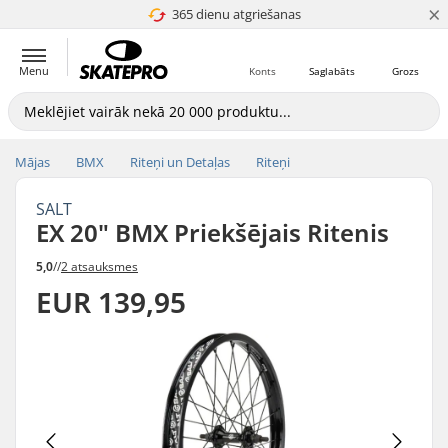
×
365 dienu atgriešanas
4.8 no 5
Menu
Konts
Saglabāts
Grozs
Mājas
BMX
Riteņi un Detaļas
Riteņi
SALT
EX 20" BMX Priekšējais Ritenis
5,0
//
2 atsauksmes
EUR 139,95