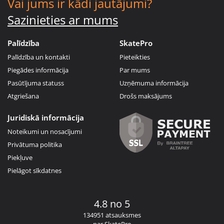
Vai jums ir kādi jautājumi?
Sazinieties ar mums
Palīdzība
SkatePro
Palīdzība un kontakti
Pieteikties
Piegādes informācija
Par mums
Pasūtījuma statuss
Uzņēmuma informācija
Atgriešana
Drošs maksājums
Juridiskā informācija
Noteikumi un nosacījumi
Privātuma politika
Piekļuve
Pielāgot sīkdatnes
4.8 no 5
134951 atsauksmes
par SkatePro