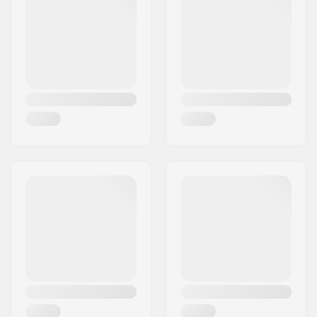
Pilsēta:
Köln
Spieķu skaits:
36
Valsts:
Vācija
BMX ass tips:
Male
Rumbas aizsargs:
Both sides