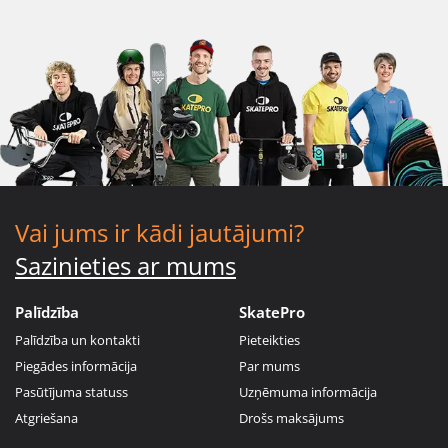
Vai jums ir kādi jautājumi?
Sazinieties ar mums
Palīdzība
SkatePro
Palīdzība un kontakti
Pieteikties
Piegādes informācija
Par mums
Pasūtījuma statuss
Uzņēmuma informācija
Atgriešana
Drošs maksājums