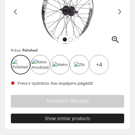
Krāsa:
Polished
+4
Prece ir izpārdota. Nav iespējams piegādāt
PIEVIENOT GROZAM
Show similar products