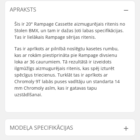
APRAKSTS
Šis ir 20" Rampage Cassette aizmugurējais ritenis no
Stolen BMX, un tam ir dažas ļoti labas specifikācijas.
Tas ir lielākais Rampage sērijas ritenis.
Tas ir aprīkots ar pilnībā noslēgtu kasetes rumbu,
kas ar rokām piestiprināta pie Rampage divsienu
loka ar 36 caurumiem. Tā rezultātā ir izveidots
ilgmūžīgs aizmugurējais ritenis, kas spēj izturēt
spēcīgus triecienus. Turklāt tas ir aprīkots ar
Chromoly 9T labās puses vadītāju un standarta 14
mm Chromoly asīm, kas ir gatavas tapu
uzstādīšanai.
MODEĻA SPECIFIKĀCIJAS