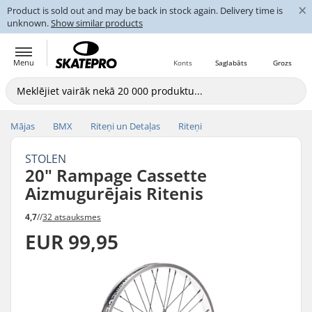
×
Product is sold out and may be back in stock again. Delivery time is
unknown.
Show similar products
Menu
Konts
Saglabāts
Grozs
Mājas
BMX
Riteņi un Detaļas
Riteņi
STOLEN
20" Rampage Cassette
Aizmugurējais Ritenis
4,7
//
32 atsauksmes
EUR 99,95